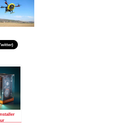
Twitter)
staller
ur
i 3 :