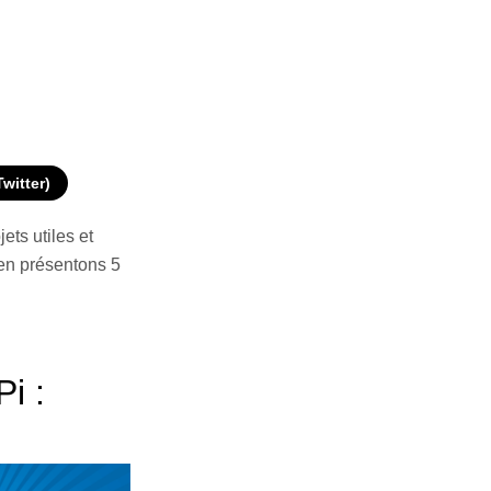
Twitter)
ts utiles et
 en présentons 5
i :