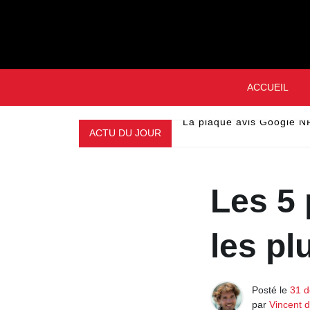
Skip
to
content
ACCUEIL
ACTU DU JOUR
La plaque avis Google NF
Les 5 
les pl
Posté le
31 
par
Vincent 