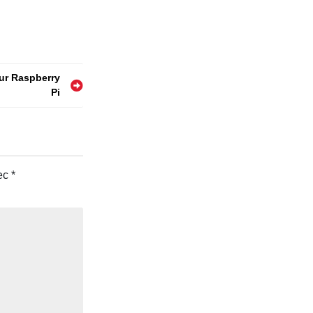
plet pour
rs de jeux
sur Raspberry
Pi
vec
*