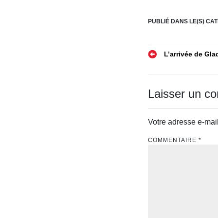
dans nos projets
quotidiens
PUBLIÉ DANS LE(S) CAT
Navigatio
L’arrivée de Gla
de
l’article
Laisser un c
Votre adresse e-mail
COMMENTAIRE
*