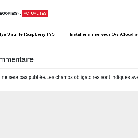
les geeks de la
Améliorations de la
Guide com
technologie
Dernière Version du
les amateu
ÉGORIE(S) :
ACTUALITÉS
Mini-Ordinateur
rétro
n
dys 3 sur le Raspberry Pi 3
Installer un serveur OwnCloud 
ommentaire
 ne sera pas publiée.
Les champs obligatoires sont indiqués a