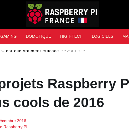
Raspberry Pi Franc
GAMING
DOMOTIQUE
HIGH-TECH
LOGICIELS
MA
C est-elle vraiment efficace ?
6 AOÛT 2026
projets Raspberry P
us cools de 2016
décembre 2016
de Raspberry PI