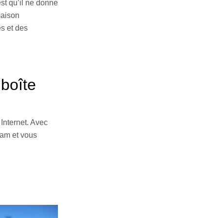
st qu’il ne donne
maison
s et des
 boîte
 Internet. Avec
eam et vous