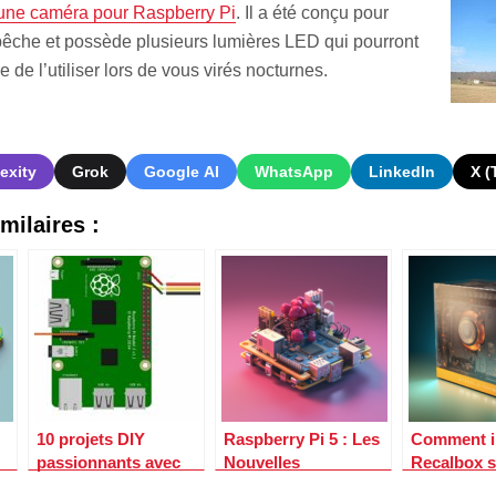
une caméra pour Raspberry Pi
. Il a été conçu pour
 pêche et possède plusieurs lumières LED qui pourront
de l’utiliser lors de vous virés nocturnes.
exity
Grok
Google AI
WhatsApp
LinkedIn
X (
milaires :
10 projets DIY
Raspberry Pi 5 : Les
Comment in
passionnants avec
Nouvelles
Recalbox s
Raspberry Pi pour
Caractéristiques et
Raspberry P