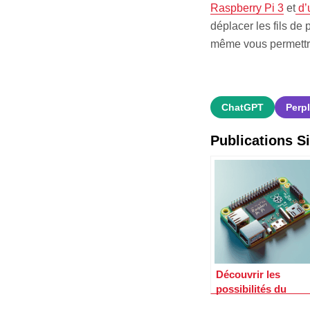
Raspberry Pi 3
et
d’
déplacer les fils de
même vous permettre 
ChatGPT
Perpl
Publications Si
Découvrir les
possibilités du
raspberry pi zero w