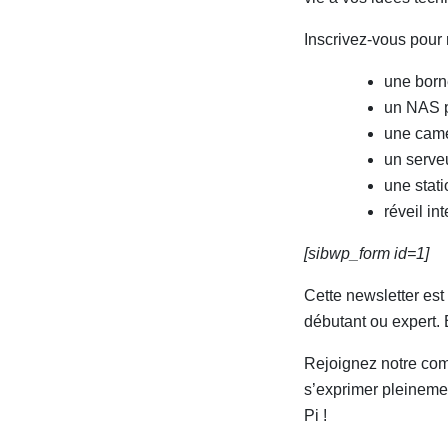
Inscrivez-vous pour 
une born
un NAS p
une camé
un serve
une stat
réveil int
[sibwp_form id=1]
Cette newsletter est
débutant ou expert. E
Rejoignez notre com
s’exprimer pleineme
Pi !