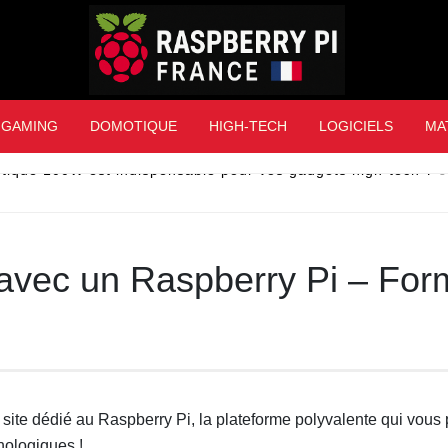
Raspberry Pi Franc
GAMING
DOMOTIQUE
HIGH-TECH
LOGICIELS
MA
tique 100W est indispensable pour vos gadgets high-tech ?
3
avec un Raspberry Pi – For
 site dédié au Raspberry Pi, la plateforme polyvalente qui vous
nologiques !