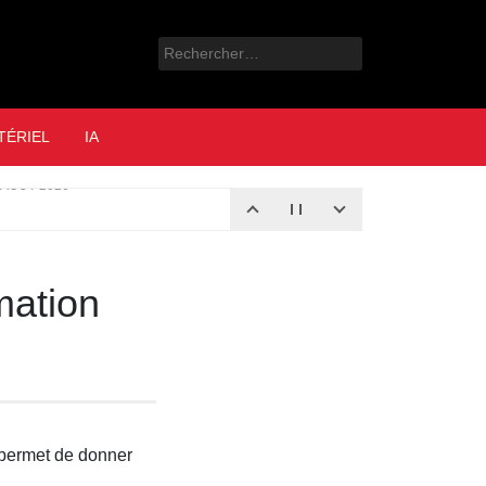
Rechercher :
e
TÉRIEL
IA
 AOÛT 2026
mation
 permet de donner