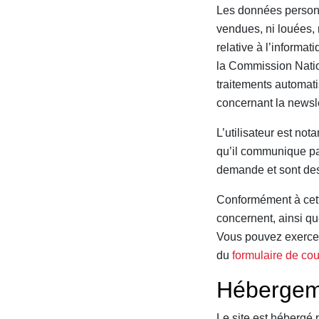
Les données personne
vendues, ni louées, 
relative à l’informat
la Commission Nation
traitements automat
concernant la newsle
L’utilisateur est no
qu’il communique par
demande et sont dest
Conformément à cette
concernent, ainsi qu
Vous pouvez exercer 
du
formulaire de cou
Hébergem
Le site est hébergé