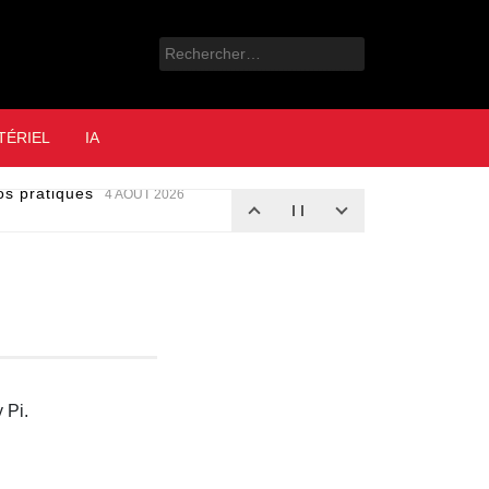
Rechercher :
e
TÉRIEL
IA
nos pratiques
4 AOÛT 2026
 Pi.