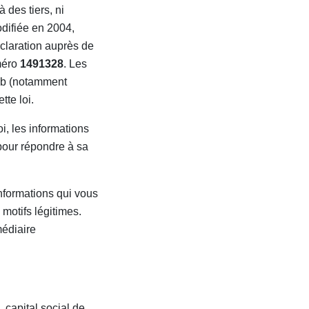
 des tiers, ni
odifiée en 2004,
déclaration auprès de
méro
1491328
. Les
web (notamment
tte loi.
i, les informations
 pour répondre à sa
informations qui vous
motifs légitimes.
médiaire
capital social de