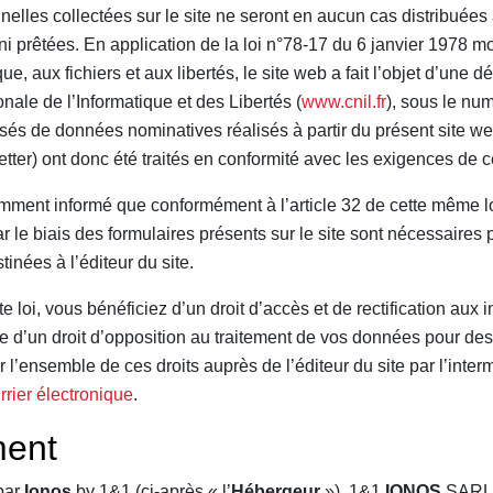
lles collectées sur le site ne seront en aucun cas distribuées à
ni prêtées. En application de la loi n°78-17 du 6 janvier 1978 m
ique, aux fichiers et aux libertés, le site web a fait l’objet d’une 
ale de l’Informatique et des Libertés (
www.cnil.fr
), sous le nu
isés de données nominatives réalisés à partir du présent site 
tter) ont donc été traités en conformité avec les exigences de ce
tamment informé que conformément à l’article 32 de cette même lo
 le biais des formulaires présents sur le site sont nécessaires
inées à l’éditeur du site.
 loi, vous bénéficiez d’un droit d’accès et de rectification aux 
e d’un droit d’opposition au traitement de vos données pour des 
l’ensemble de ces droits auprès de l’éditeur du site par l’inter
rrier électronique
.
ent
 par
Ionos
by 1&1 (ci-après « l’
Hébergeur
»), 1&1
IONOS
SARL, 