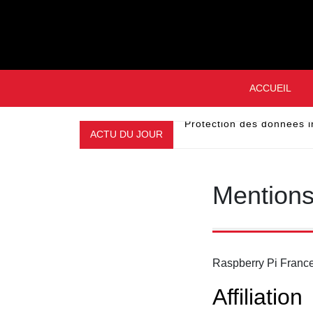
Skip
to
content
ACCUEIL
Protection des données i
ACTU DU JOUR
Mentions
Raspberry Pi France 
Affiliation