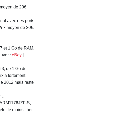
ix moyen de 20€.
nal avec des ports
Prix moyen de 20€.
7 et 1 Go de RAM,
ouver :
eBay
|
53, de 1 Go de
ix a fortement
de 2012 mais reste
t.
ur ARM1176JZF-S,
elui le moins cher