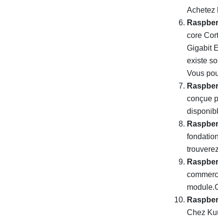
Achetez 
Raspber
core Cor
Gigabit E
existe so
Vous pou
Raspber
conçue po
disponib
Raspber
fondatio
trouvere
Raspber
commerci
module.C
Raspberr
Chez Ku