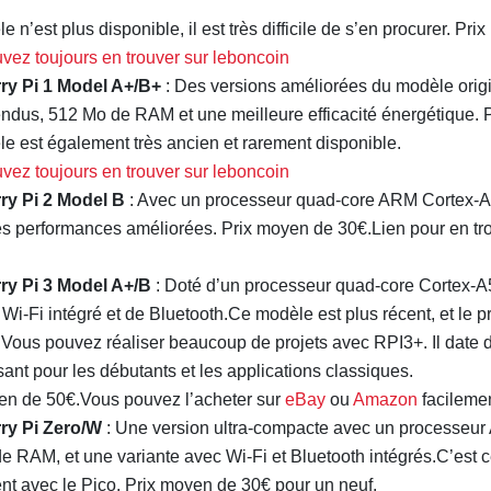
 n’est plus disponible, il est très difficile de s’en procurer. Pr
vez toujours en trouver sur leboncoin
ry Pi 1 Model A+/B+
: Des versions améliorées du modèle origi
ndus, 512 Mo de RAM et une meilleure efficacité énergétique. 
e est également très ancien et rarement disponible.
vez toujours en trouver sur leboncoin
ry Pi 2 Model B
: Avec un processeur quad-core ARM Cortex-A
des performances améliorées. Prix moyen de 30€.Lien pour en tr
ry Pi 3 Model A+/B
: Doté d’un processeur quad-core Cortex-A
i-Fi intégré et de Bluetooth.Ce modèle est plus récent, et le pr
 Vous pouvez réaliser beaucoup de projets avec RPI3+. Il date 
sant pour les débutants et les applications classiques.
en de 50€.Vous pouvez l’acheter sur
eBay
ou
Amazon
facilemen
ry Pi Zero/W
: Une version ultra-compacte avec un processe
e RAM, et une variante avec Wi-Fi et Bluetooth intégrés.C’est c
t avec le Pico. Prix moyen de 30€ pour un neuf.