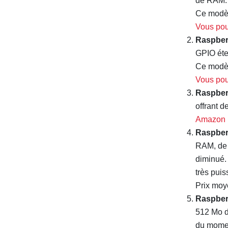
de RAM.
Ce modèle
Vous pou
Raspber
GPIO éte
Ce modèl
Vous pou
Raspber
offrant 
Amazon
Raspber
RAM, de W
diminué.
très puis
Prix moy
Raspber
512 Mo d
du momen