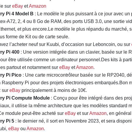
le sur
eBay
et
Amazon
ry Pi 4 Model B
: Le modèle le plus puissant à ce jour avec un
tex-A72, 2, 4 ou 8 Go de RAM, des ports USB 3.0, une sortie vi
thernet, et plus encore.Le modèle le plus répandu du marché, so
us forme de Kit ou de carte seule.
vez l’acheter neuf sur Kuubi, d’occasion sur Leboncoin, ou sur
ry Pi 400
: Une version intégrée dans un clavier, basée sur le R
ur être utilisée comme un ordinateur personnel.Des kits à parti
les partout et notamment sur
eBay
et
Amazon
.
ry Pi Pico
: Une carte microcontrôleur basée sur le RP2040, dé
n Raspberry Pi pour des projets électroniques embarqués.Bon 
z sur
eBay
principalement à moins de 10€.
ry Pi Compute Module
: Conçu pour être intégré dans des proje
aux, il utilise la même architecture que les modèles standard 
e module peut-être acheté sur
eBay
et sur
Amazon
, en général
y Pi 5
: le dernier né, il sort en Novembre 2023, et sera disponi
ubi,
eBay
ou
Amazon
.