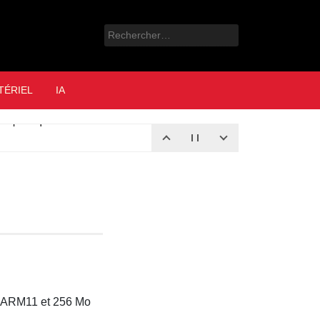
Rechercher :
e
TÉRIEL
IA
nos pratiques
4 AOÛT 2026
r ARM11 et 256 Mo