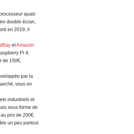
 processeur quad-
déo double écran,
rti en 2019, il
eBay
et
Amazon
aspberry Pi 4,
r de 150€,
veloppée par la
marché, vous en
ts industriels et
mais sous forme de
 au prix de 200€.
ble un peu partout.