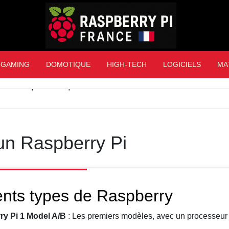
Raspberry Pi Franc
GAMING
DOMOTIQUE
HIGH-TECH
LOGICIELS
MA
nformatiques : ce que révèlent les incidents de sécurité sur 
un Raspberry Pi
rents types de Raspberry
ry Pi 1 Model A/B
: Les premiers modèles, avec un processeu