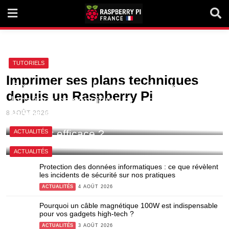
Skip
to
content
TUTORIELS
Imprimer ses plans techniques
Comment centraliser la gestion de ses
depuis un Raspberry Pi
locations saisonnières et gagner du
temps au quotidien ?
8 AOÛT 2026
La plaque avis Google NFC est-elle
7 AOÛT 2026
vraiment efficace ?
ACTUALITÉS
6 AOÛT 2026
ACTUALITÉS
Protection des données informatiques : ce que révèlent
les incidents de sécurité sur nos pratiques
ACTUALITÉS
4 AOÛT 2026
Pourquoi un câble magnétique 100W est indispensable
pour vos gadgets high-tech ?
ACTUALITÉS
3 AOÛT 2026