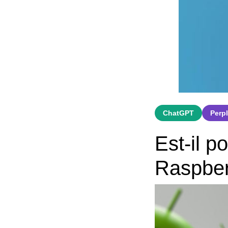
ChatGPT
Perpl
Est-il p
Raspber