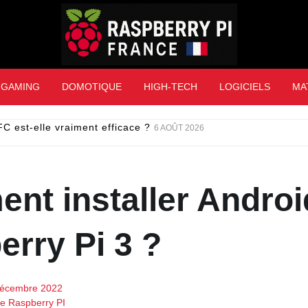
Raspberry Pi Franc
GAMING
DOMOTIQUE
HIGH-TECH
LOGICIELS
MA
C est-elle vraiment efficace ?
6 AOÛT 2026
nt installer Androi
rry Pi 3 ?
décembre 2022
de Raspberry PI