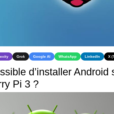
exity
Grok
Google AI
WhatsApp
LinkedIn
X (
ossible d’installer Android 
ry Pi 3 ?