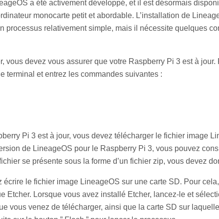
neageOS a été activement développé, et il est désormais disponi
rdinateur monocarte petit et abordable. L’installation de Lineag
un processus relativement simple, mais il nécessite quelques c
vous devez vous assurer que votre Raspberry Pi 3 est à jour. P
de terminal et entrez les commandes suivantes :
berry Pi 3 est à jour, vous devez télécharger le fichier image 
version de LineageOS pour le Raspberry Pi 3, vous pouvez consul
e fichier se présente sous la forme d’un fichier zip, vous devez don
z écrire le fichier image LineageOS sur une carte SD. Pour cela
 que Etcher. Lorsque vous avez installé Etcher, lancez-le et sélecti
 vous venez de télécharger, ainsi que la carte SD sur laquell