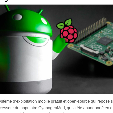
tème d’exploitation mobile gratuit et open-source qui repose s
successeur du populaire CyanogenMod, qui a été abandonné en 