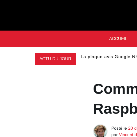
Skip
to
content
ACCUEIL
ACTU DU JOUR
La plaque avis Google NF
Comme
Raspbe
Posté le
20 
par
Vincent 