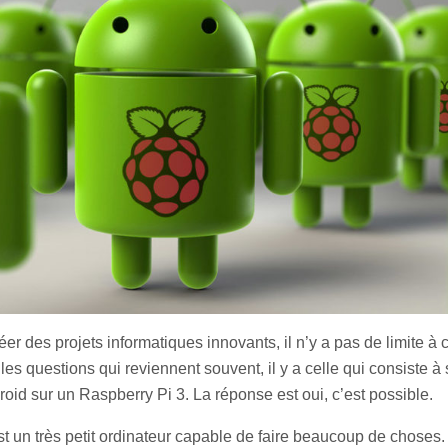
réer des projets informatiques innovants, il n’y a pas de limite à
les questions qui reviennent souvent, il y a celle qui consiste à 
roid sur un Raspberry Pi 3. La réponse est oui, c’est possible.
 un très petit ordinateur capable de faire beaucoup de choses. En