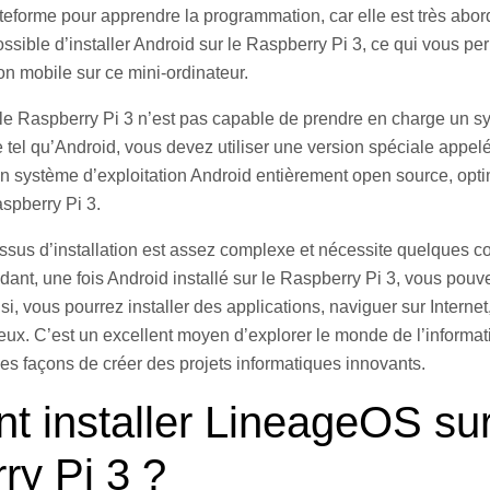
teforme pour apprendre la programmation, car elle est très abord
 possible d’installer Android sur le Raspberry Pi 3, ce qui vous per
on mobile sur ce mini-ordinateur.
 Raspberry Pi 3 n’est pas capable de prendre en charge un s
e tel qu’Android, vous devez utiliser une version spéciale app
 système d’exploitation Android entièrement open source, opti
aspberry Pi 3.
essus d’installation est assez complexe et nécessite quelques 
ant, une fois Android installé sur le Raspberry Pi 3, vous pouve
si, vous pourrez installer des applications, naviguer sur Interne
 jeux. C’est un excellent moyen d’explorer le monde de l’informat
es façons de créer des projets informatiques innovants.
 installer LineageOS su
ry Pi 3 ?