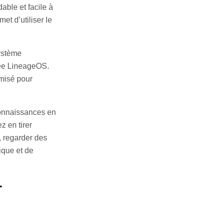
able et facile à
met d’utiliser le
ystème
elée LineageOS.
misé pour
connaissances en
z en tirer
t, regarder des
ique et de
r