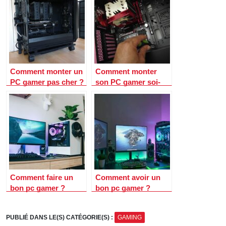
Comment monter un
Comment monter
PC gamer pas cher ?
son PC gamer soi-
même ?
Comment faire un
Comment avoir un
bon pc gamer ?
bon pc gamer ?
PUBLIÉ DANS LE(S) CATÉGORIE(S) :
GAMING