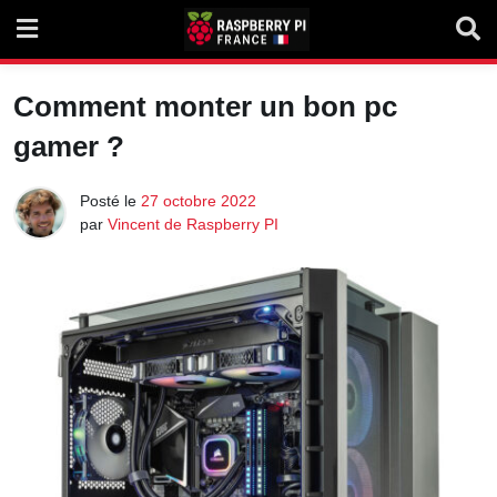
Skip
to
content
Comment monter un bon pc
gamer ?
Posté le
27 octobre 2022
par
Vincent de Raspberry PI