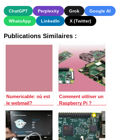
ChatGPT
Perplexity
Grok
Google AI
WhatsApp
LinkedIn
X (Twitter)
Publications Similaires :
Numericable: où est
Comment utiliser un
le webmail?
Raspberry Pi ?