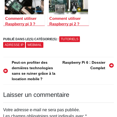
Comment utiliser
Comment utiliser
Raspberry pi 3 ?
Raspberry pi 2 ?
PUBLIÉ DANS LE(S) CATÉGORIE(S) :
TUTORIELS
ADRESSE IP
WEBMAIL
Navigation
Peut-on profiter des
Raspberry Pi 6 : Dossier
dernières technologies
Complet
de
sans se ruiner grâce à la
l’article
location mobile ?
Laisser un commentaire
Votre adresse e-mail ne sera pas publiée.
Les champs obligatoires sont indiqués avec
*