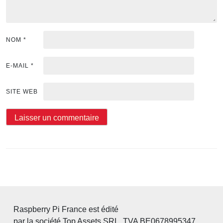
NOM
*
E-MAIL
*
SITE WEB
Raspberry Pi France est édité
par la société Top Assets SRL. TVA BE0678995347.