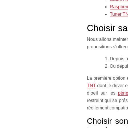
Raspberr
Tuner T
Choisir sa
Nous allons mainten
propositions s’offren
Depuis u
Ou depui
La première option 
TNT
dont le driver e
d’oeil sur les
péri
restreint qui se pré
réellement compatible
Choisir so