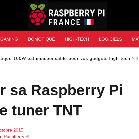
Raspberry Pi Franc
GAMING
DOMOTIQUE
HIGH-TECH
LOGICIELS
MA
tique 100W est indispensable pour vos gadgets high-tech ?
3
er sa Raspberry Pi
 tuner TNT
ctobre 2015
de Raspberry PI