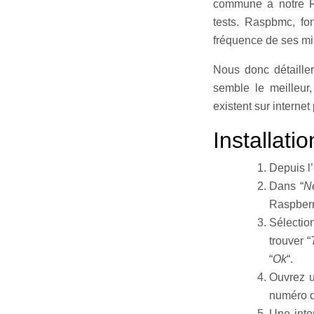
commune à notre Ra
tests. Raspbmc, fo
fréquence de ses mis
Nous donc détailler
semble le meilleur
existent sur internet
Installat
Depuis l’
Dans “
N
Raspberr
Sélectio
trouver “
“
Ok
“.
Ouvrez u
numéro d
Une inte