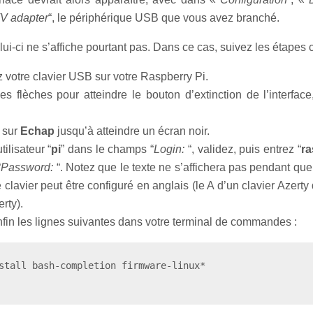
TV adapter
“, le périphérique USB que vous avez branché.
elui-ci ne s’affiche pourtant pas. Dans ce cas, suivez les étapes 
 votre clavier USB sur votre Raspberry Pi.
les flèches pour atteindre le bouton d’extinction de l’interface
 sur
Echap
jusqu’à atteindre un écran noir.
tilisateur “
pi
” dans le champs “
Login:
“, validez, puis entrez “
ra
“
Password:
“. Notez que le texte ne s’affichera pas pendant que 
 clavier peut être configuré en anglais (le A d’un clavier Azert
rty).
nfin les lignes suivantes dans votre terminal de commandes :
stall bash-completion firmware-linux*
