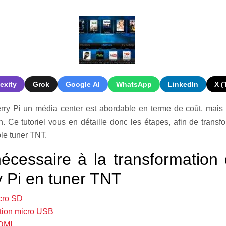
exity
Grok
Google AI
WhatsApp
LinkedIn
X (
ry Pi un média center est abordable en terme de coût, mais 
n. Ce tutoriel vous en détaille donc les étapes, afin de transf
ble tuner TNT.
nécessaire à la transformation
 Pi en tuner TNT
cro SD
tion micro USB
DMI