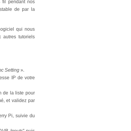
 fil pendant nos
stable de par la
logiciel qui nous
autres tutoriels
c Setting
».
resse IP de votre
 de la liste pour
ué, et validez par
rry Pi, suivie du
DVB Inputs
” puis