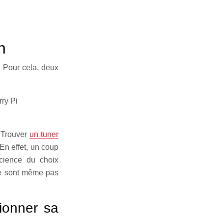
n
. Pour cela, deux
ry Pi
. Trouver
un tuner
En effet, un coup
cience du choix
 ne sont même pas
tionner sa