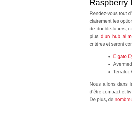
Raspberry 
Rendez-vous tout d
clairement les optio
de double-tuners, ce
plus
d’un hub alim
critères et seront c
Elgato 
Avermed
Terratec
Nous allons dans la
d’être compact et li
De plus, de
nombreu