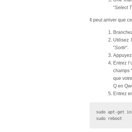
“
Select 
Il peut arriver que c
Branchez
Utilisez 
“
Sortir
“.
Appuyez
Entrez l’u
champs 
que votre
Q en Qwe
Entrez e
sudo apt-get in
sudo reboot