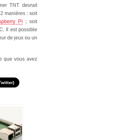
uner TNT devrait
2 manières : soit
aspberry Pi
; soit
. Il est possible
eur de jeux ou un
ce que vous avez
Twitter)