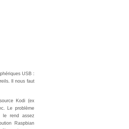
riphériques USB :
ils. Il nous faut
 source Kodi (ex
ec. Le problème
i le rend assez
ibution Raspbian