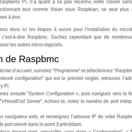
spberry Pi, n’a quant à lui pas reconnu notre clavier sans
nctionnant tout comme Xbian sous Raspbian, se veut plus 
es à jour.
ons donc ici les étapes à suivre pour l’installation du micro
, c’est-à-dire Raspbmc. Sachez cependant que de nombreux 
 pour les autres micro-logiciels.
ion de Raspbmc
écran d’accueil, survolez “
Programme
” et sélectionnez “
Raspbm
etwork configuration
” qui est le premier onglet, retrouvez l’ad
y Pi.
nnez ensuite “
System Configuration
», puis naviguez vers la fin
TVHeadEnd Server
“. Activez-le, notez le numéro de port indiq
n navigateur web, et renseignez l’adresse IP de votre Raspbe
e port relevé dans le point 3 précédant.
rface devrait alors apparaître, avec dans «
Configuration
“, «