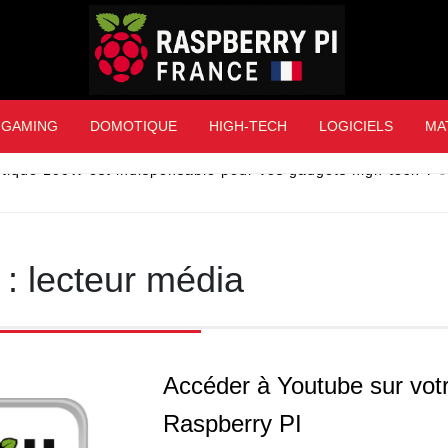
Raspberry Pi Franc
GAMING
DOMOTIQUE
HIGH-TECH
LOGICIELS
MA
tique 100W est indispensable pour vos gadgets high-tech ?
3
 :
lecteur média
Accéder à Youtube sur vot
Raspberry PI