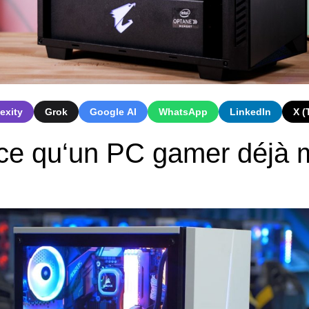
exity
Grok
Google AI
WhatsApp
LinkedIn
X (
ce
qu
‘
un
PC
gamer
dé
j
à
m