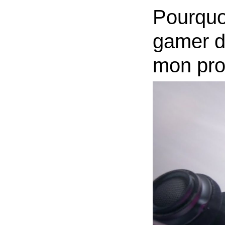
Pour
qu
o
gamer
d
mon
pr