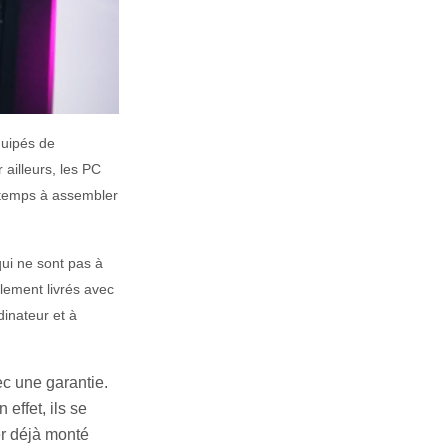
qu
ip
és
de
 ailleurs, les
PC
tem
ps
à
assemb
ler
ui
ne
s
ont
pas
à
l
ement
liv
r
és
a
vec
dinate
ur
et
à
ec une garantie.
effet, ils se
er déjà monté