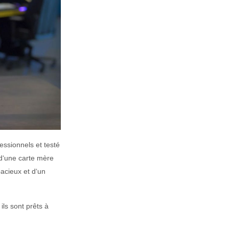
ession
nels
et
test
é
d
‘
une
cart
e
m
ère
ac
ie
ux
et
d
‘
un
il
s
s
ont
pr
ê
ts
à