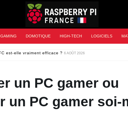
Raspberry Pi Franc
GAMING
DOMOTIQUE
HIGH-TECH
LOGICIELS
MA
C est-elle vraiment efficace ?
6 AOÛT 2026
er un PC gamer ou
r un PC gamer soi