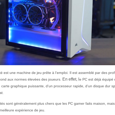
é est
une
machine
de
je
u
pr
ê
te
à
l
‘
empl
oi
.
Il
est
assemb
lé
par
des
prof
En effet, l
p
ond
aux
norm
es
é
lev
é
es
des
j
ou
e
urs
.
e PC est déjà é
qu
ip
é
e
cart
e
graph
ique
pu
iss
ante
,
d
‘
un
pro
ces
se
ur
rap
ide
,
d
‘
un
dis
que
dur
sp
at
.
és s
ont
g
én
é
ral
ement
plus
c
hers
que
les
PC gamer fa
its
ma
ison
,
m
ais
me
ille
ure
exp
é
ri
ence
de
je
u
.