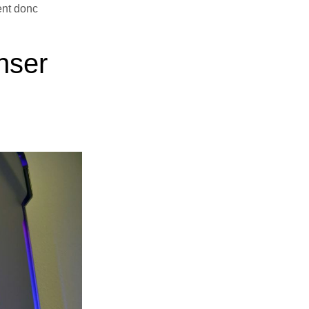
ent donc
enser