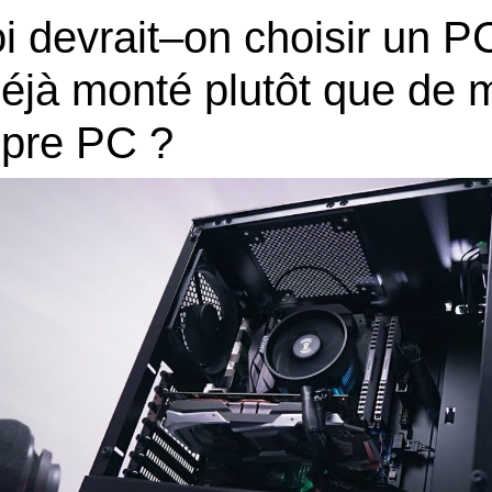
i
dev
rait
–
on
cho
is
ir
un
P
é
j
à
mont
é
pl
ut
ô
t
que
de
m
op
re
PC
?