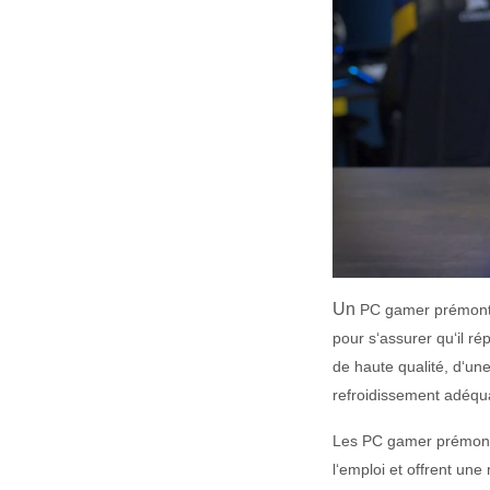
Un
PC
gamer
prémont
pour
s
‘
ass
urer
qu
‘
il
ré
de
ha
ute
qual
ité
,
d
‘
un
ref
roid
isse
ment
ad
é
qu
Les
PC
gamer
prémont
l
‘
empl
oi
et
off
rent
une