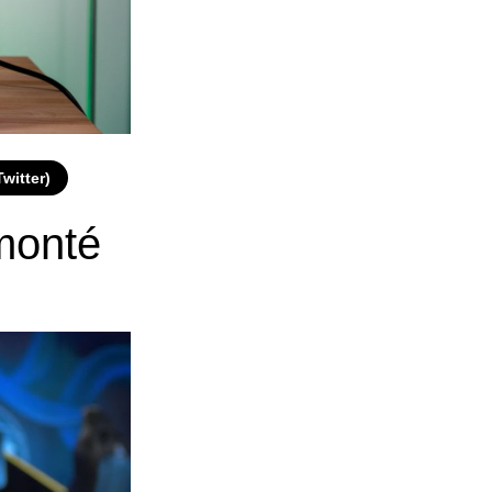
Twitter)
ont
é