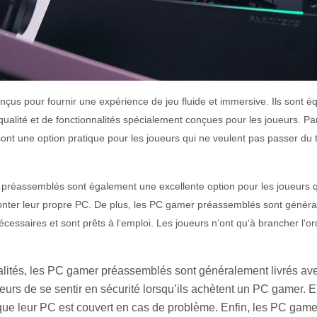
n
ç
us
pour
four
nir
une
exp
é
ri
ence
de
je
u
flu
ide
et
immersive
.
I
ls
s
ont
é
qual
ité
et
de
f
on
ction
n
al
it
és
sp
é
cial
ement
con
ç
ues
pour
les
j
ou
e
urs
.
Par
s
ont
une
option
pr
at
ique
pour
les
j
ou
e
urs
qui
ne
ve
ulent
pas
passer
du
préassemblés s
ont
é
gal
ement
une
excellent
e
option
pour
les
j
ou
e
urs
q
on
ter
le
ur
prop
re
PC.
De plus, les
PC gamer préassemblés s
ont
g
én
é
ra
é
cess
aires
et
s
ont
pr
ê
ts
à
l
‘
empl
oi
.
Les
j
ou
e
urs
n
‘
ont
qu
‘
à
br
anc
her
l
‘
or
nalités, les PC gamer préassemblés s
ont généralement livrés av
urs de se sentir en sécurité lorsqu’ils achètent un PC gamer. En 
 que leur PC est couvert en cas de problème. Enfin, les PC gam