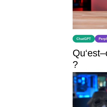
ChatGPT
Perpl
Qu
‘
est
–
?