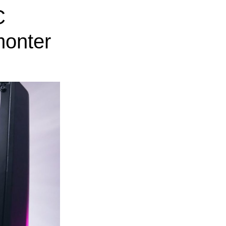
C
on
ter