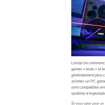
L
orsqu’on commence 
gamer « bruts » et 
généralement plus che
achetez un PC gamer
sont compatibles ent
système d’exploitatio
Si
vous opter pour un