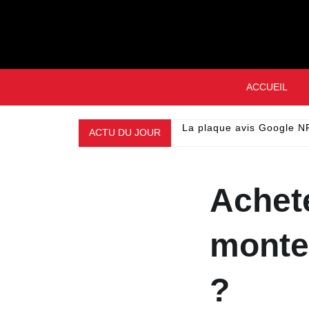
Skip
to
content
ACCUEIL
ACTU DU JOUR
La plaque avis Google NF
Achet
monte
?