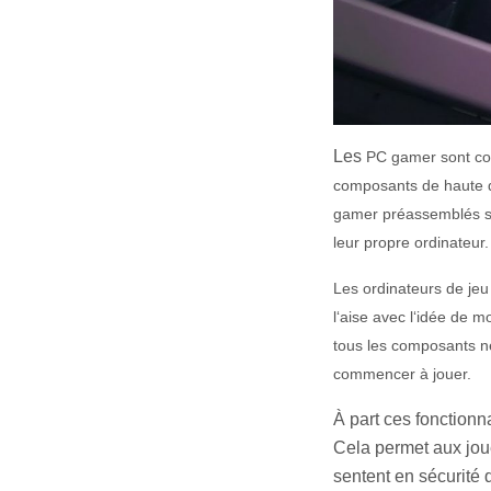
Les
PC gamer s
ont
co
compos
ants
de
ha
ute
gamer préassemblés 
le
ur
prop
re
ord
inate
ur
.
Les
ord
inate
urs
de
je
u
l
‘
a
ise
a
vec
l
‘
id
ée
de
m
t
ous
les
compos
ants
n
comm
encer
à
j
ou
er
.
À part ces fonction
Cela permet aux joue
sentent en sécurité