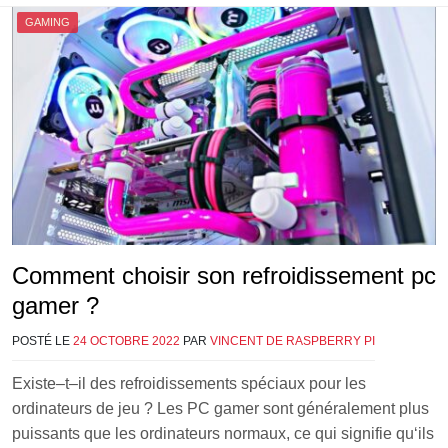
GAMING
Comment choisir son refroidissement pc
gamer ?
POSTÉ LE
24 OCTOBRE 2022
PAR
VINCENT DE RASPBERRY PI
Existe–t–il des refroidissements spéciaux pour les
ordinateurs de jeu ? Les PC gamer sont généralement plus
puissants que les ordinateurs normaux, ce qui signifie qu‘ils