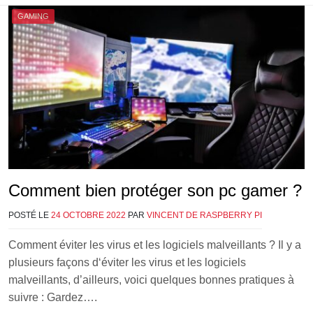
GAMING
Comment bien protéger son pc gamer ?
POSTÉ LE
24 OCTOBRE 2022
PAR
VINCENT DE RASPBERRY PI
Comment éviter les virus et les logiciels malveillants ? Il y a
plusieurs façons d‘éviter les virus et les logiciels
malveillants, d’ailleurs, voici quelques bonnes pratiques à
suivre : Gardez….