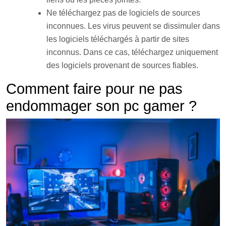
Ne
t
é
lé
charge
z
pas
de
logic
i
els
de
sources
incon
n
ues
.
Les
virus
pe
u
vent
se
diss
im
uler
d
ans
les
logic
i
els
t
é
lé
charg
és
à
part
ir
de
sites
incon
n
us
.
Dans ce cas, t
é
lé
charge
z
un
iqu
ement
des
logic
i
els
proven
ant
de
sources
fi
ables
.
Comment faire pour
ne
pas
end
omm
ager
son
pc
gamer
?