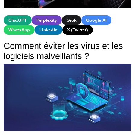
ChatGPT
Perplexity
Grok
Google AI
WhatsApp
LinkedIn
X (Twitter)
Comment é
v
iter
les
virus
et
les
logic
i
els
mal
ve
ill
ants
?