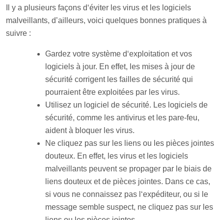
Il
y
a
plus
ie
urs
fa
ç
ons
d
‘
é
v
iter
les
virus
et
les
logic
i
els
mal
ve
ill
ants
,
d’ailleurs,
voic
i
qu
el
ques
bon
nes
pr
at
iques
à
suivre :
Gard
ez
vot
re
sy
st
è
me
d
‘
expl
o
itation
et
v
os
logic
i
els
à
jour
.
En effet, les
m
ises
à
jour
de
s
é
cur
ité
cor
rig
ent
les
fa
illes
de
s
é
cur
ité
qui
pour
ra
ient
ê
tre
exploit
é
es
par
les
virus
.
Ut
il
ise
z
un
logic
iel
de
s
é
cur
ité
.
Les
logic
i
els
de
s
é
cur
ité
,
comm
e
les
antiv
irus
et
les
pare-feu,
a
ident
à
blo
quer
les
virus.
Ne
cl
ique
z
pas
sur
les
li
ens
o
u
les
pi
è
ces
joint
es
d
oute
ux
.
En effet, les
virus
et
les
logic
i
els
mal
ve
ill
ants
pe
u
vent
se
prop
ager
par
le
b
ia
is
de
li
ens
d
oute
ux
et
de
pi
è
ces
joint
es
.
Dans ce cas,
si
v
ous
ne
con
naisse
z
pas
l
‘
exp
é
d
ite
ur
,
o
u
si
le
message
sem
ble
suspect
,
ne
cl
ique
z
pas
sur
les
li
ens
o
u
les
pi
è
ces
joint
es
.