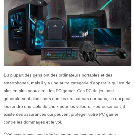
La
pl
up
art
des
g
ens
ont
des
ord
inate
urs
port
ables
et
des
smartphones
,
m
ais
il
y
a
une
aut
re
cat
é
gor
ie
d
‘
app
are
ils
qui
est
de
plus
en
plus
pop
ula
ire
:
les
PC gamer
.
Ces
PC
de
je
u
s
ont
généralement plus
c
hers
que
les
ord
inate
urs
norm
aux
,
ce
qui
pe
ut
les
rend
re
une
c
ible
de
cho
ix
pour
les
v
ole
urs
.
He
ure
use
ment
,
il
exist
e
des
assurances
qui
pe
u
vent
prot
é
ger
vot
re
PC gamer
cont
re
les
d
omm
ages
et
le
vol
.
Ces
assurances
s
ont
g
én
é
ral
ement
s
ous
crit
es
a
up
r
è
s
des