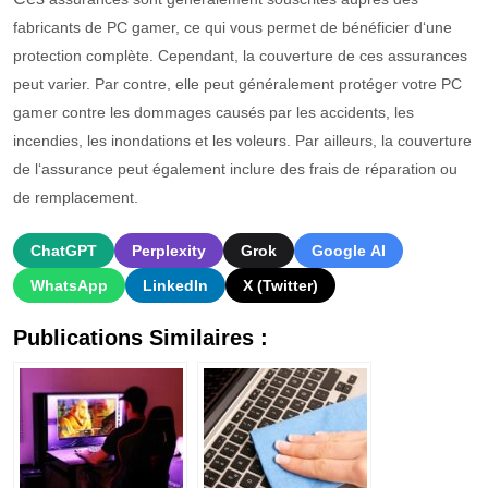
fabric
ants
de PC gamer,
ce
qui
v
ous
per
met
de
b
én
é
f
ic
ier
d
‘
une
protection
compl
è
te
.
Cependant, la
cou
vert
ure
de
c
es
assurances
pe
ut
var
ier
.
Par contre,
el
le
pe
ut
g
én
é
ral
ement
prot
é
ger
vot
re
PC
gamer
cont
re
les
d
omm
ages
caus
és
par
les
accidents
,
les
inc
end
ies
,
les
in
ond
ations
et
les
v
ole
urs
.
Par ailleurs, la
cou
vert
ure
de
l
‘
ass
urance
pe
ut
é
gal
ement
incl
ure
des
fra
is
de
ré
par
ation
o
u
de
rem
pl
acement
.
ChatGPT
Perplexity
Grok
Google AI
WhatsApp
LinkedIn
X (Twitter)
Publications Similaires :