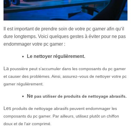
Il
est
important
de
pre
nd
re
so
in
de
vot
re
pc
gamer
af
in
qu
‘
il
d
ure
long
tem
ps
.
Vo
ici
quelques gestes à
é
v
iter
pour
ne
pas
end
omm
ager
vot
re
pc
gamer
:
Le net
toyer régulièrement.
La
p
ous
si
ère
peut
s
‘
acc
um
uler
d
ans
les
compos
ants
du
pc
gamer
et
ca
user
des
prob
l
è
mes
.
Ainsi, ass
ure
z
–
vous
de
net
t
oyer
vot
re
pc
gamer
ré
g
uli
ère
ment.
Ne
pas
util
iser
de
produ
its
de
net
t
oy
age
abras
if
s.
Les
produ
its
de
net
t
oy
age
abras
if
s
pe
u
vent
end
omm
ager
les
compos
ants
du
pc
gamer
.
Par ailleurs, ut
il
ise
z
pl
ut
ô
t
un
ch
iff
on
dou
x
et
de
l
‘
air
comp
rim
é
.