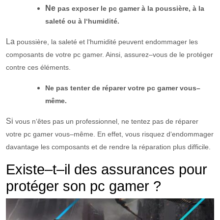
Ne
pas
exp
oser
le
pc
gamer
à
la
p
ous
si
ère
,
à
la
sal
et
é
o
u
à
l
‘
hum
id
ité.
La
p
ous
si
ère
,
la
sal
et
é
et
l
‘
hum
id
ité
pe
u
vent
end
omm
ager
les
compos
ants
de
vot
re
pc
gamer
.
Ainsi, ass
ure
z
–
vous
de
le
prot
é
ger
cont
re
c
es
é
lé
ments
.
Ne pas
t
enter
de
ré
p
arer
vot
re
pc
gamer
v
ous
–
m
ê
me.
Si
v
ous
n
‘
ê
tes
pas
un
profession
nel
,
ne
tent
ez
pas
de
ré
p
arer
vot
re
pc
gamer
v
ous
–
m
ê
me
.
En effet, v
ous
ris
quez
d
‘
end
omm
ager
d
av
antage
les
compos
ants
et
de
rend
re
la
ré
par
ation
plus
diff
ic
ile
.
Ex
iste
–
t
–
il
des
assurances
pour
prot
é
ger
son
pc
gamer
?