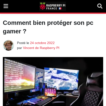
Skip
to
content
Comment bien protéger son pc
gamer ?
Posté le
24 octobre 2022
par
Vincent de Raspberry PI