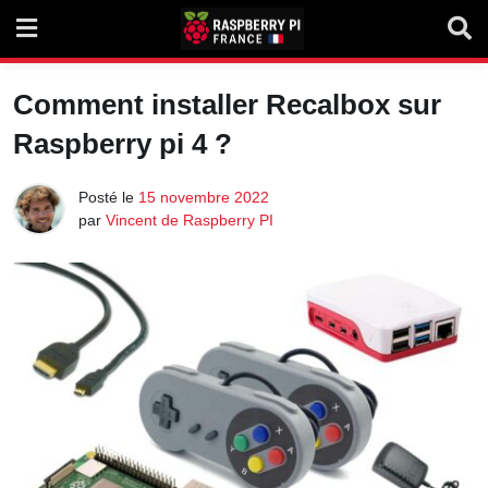
Skip
to
content
Comment installer Recalbox sur
Raspberry pi 4 ?
Posté le
15 novembre 2022
par
Vincent de Raspberry PI