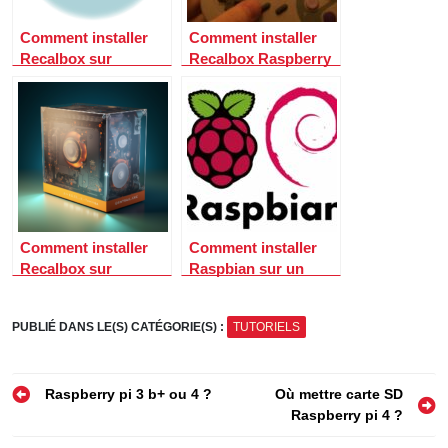
Comment installer
Comment installer
Recalbox sur
Recalbox Raspberry
Raspberry pi 3 ?
Pi ?
Comment installer
Comment installer
Recalbox sur
Raspbian sur un
Raspberry Pi 3 :
Raspberry Pi ?
Guide complet pour
PUBLIÉ DANS LE(S) CATÉGORIE(S) :
TUTORIELS
les amateurs de jeux
rétro
Navigation
Raspberry pi 3 b+ ou 4 ?
Où mettre carte SD
Raspberry pi 4 ?
de