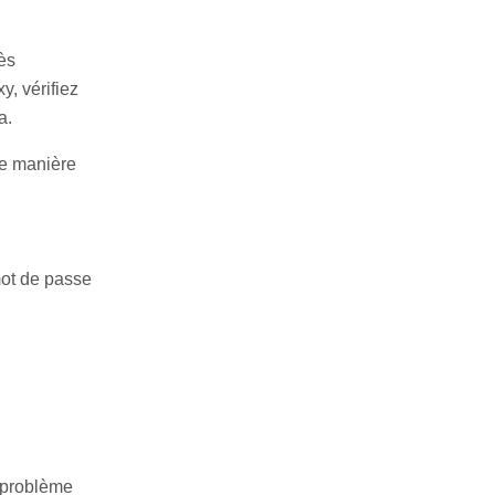
ès
y, vérifiez
a.
de manière
 mot de passe
u problème