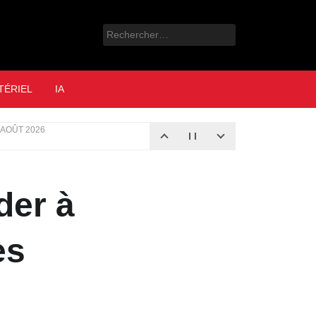
Rechercher :
e
TÉRIEL
IA
 AOÛT 2026
der à
es