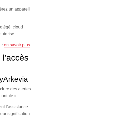
érez un appareil
rotégé, cloud
autorisé.
our
en savoir plus
.
 l’accès
MyArkevia
clure des alertes
ponible ».
ent l’assistance
eur signification