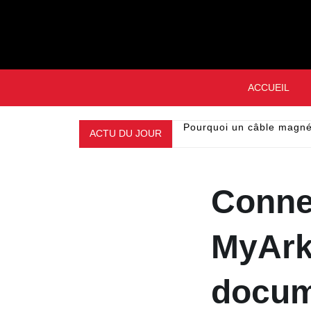
Skip
to
content
ACCUEIL
ACTU DU JOUR
Pourquoi un câble magné
Conne
MyArk
docum