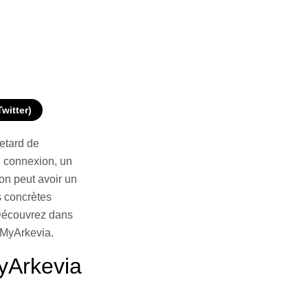
Twitter)
retard de
e connexion, un
on peut avoir un
s concrètes
 Découvrez dans
à MyArkevia.
yArkevia