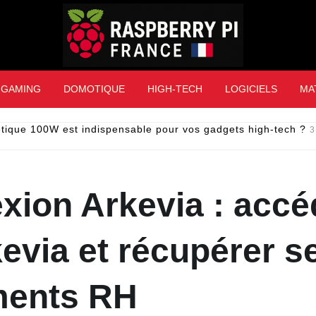
Raspberry Pi Franc
GAMING
DOMOTIQUE
HIGH-TECH
LOGICIELS
MA
tique 100W est indispensable pour vos gadgets high-tech ?
3
xion Arkevia : accé
evia et récupérer s
ents RH