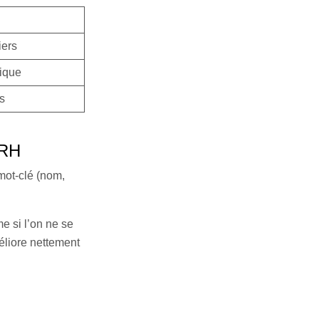
iers
ique
s
 RH
 mot-clé (nom,
e si l’on ne se
éliore nettement