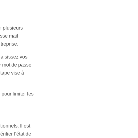
n plusieurs
esse mail
treprise.
Saisissez vos
 « mot de passe
étape vise à
pour limiter les
onnels. Il est
ifier l’état de