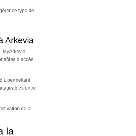
érer ce type de
 à Arkevia
ue. MyArkevia
ontrôles d’accès
it, permettant
artageables entre
ctivation de la
a la