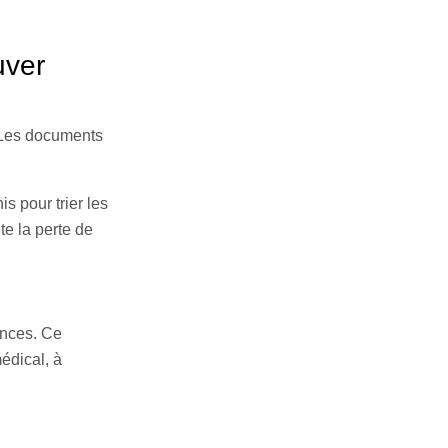
uver
. Les documents
is pour trier les
ite la perte de
ences. Ce
édical, à