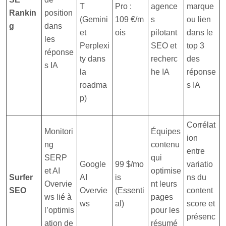
T
Pro :
agence
marque
Rankin
position
(Gemini
1
0
9
€
/m
s
ou lien
g
dans
et
ois
pilotant
dans le
les
Perplexi
SEO et
top 3
réponse
ty dans
recherc
des
s IA
la
he IA
réponse
roadma
s IA
p)
Corrélat
Monitori
Équipes
ion
ng
contenu
entre
SERP
qui
Google
99 $/mo
variatio
et AI
optimise
Surfer
AI
is
ns du
Overvie
nt leurs
SEO
Overvie
(Essenti
content
ws lié à
pages
ws
al)
score et
l’optimis
pour les
présenc
ation de
résumé