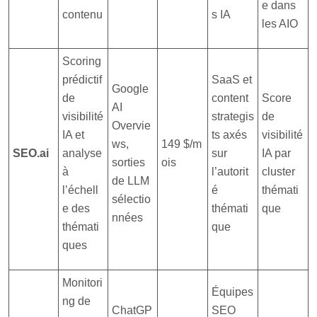
e dans
contenu
s IA
les AIO
Scoring
prédictif
SaaS et
Google
de
content
Score
AI
visibilité
strategis
de
Overvie
IA et
ts axés
visibilité
ws,
149 $/m
SEO.ai
analyse
sur
IA par
sorties
ois
à
l’autorit
cluster
de LLM
l’échell
é
thémati
sélectio
e des
thémati
que
nnées
thémati
que
ques
Monitori
Équipes
ng de
ChatGP
SEO