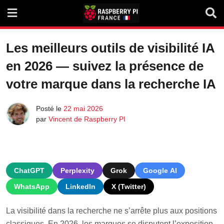
Skip
to
content
Les meilleurs outils de visibilité IA
en 2026 — suivez la présence de
votre marque dans la recherche IA
Posté le
22 mai 2026
par
Vincent de Raspberry PI
ChatGPT
Perplexity
Grok
Google AI
WhatsApp
LinkedIn
X (Twitter)
La visibilité dans la recherche ne s’arrête plus aux positions
classiques. En 2026, les marques se disputent l’exposition