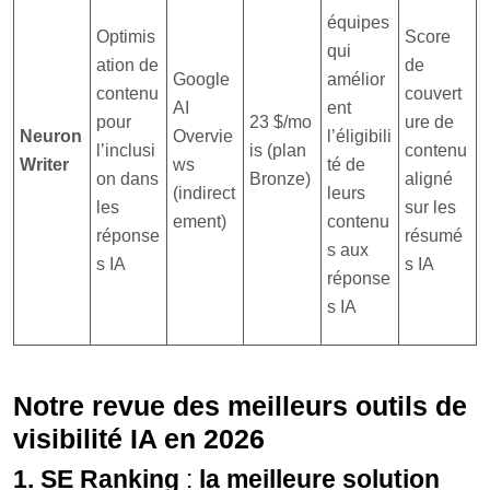
équipes
Optimis
Score
qui
ation de
de
Google
amélior
contenu
couvert
AI
ent
pour
23 $/mo
ure de
Neuron
Overvie
l’éligibili
l’inclusi
is (plan
contenu
Writer
ws
té de
on dans
Bronze)
aligné
(indirect
leurs
les
sur les
ement)
contenu
réponse
résumé
s aux
s IA
s IA
réponse
s IA
Notre revue des meilleurs outils de
visibilité IA en 2026
1. SE Ranking
:
la meilleure solution