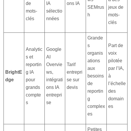
de
IA
ons IA
SEMrus
jeux de
mots-
sélectio
h
mots-
clés
nnées
clés
Grande
s
Part de
Analytic
Google
organis
voix
s et
AI
ations
pilotée
reportin
Overvie
Tarif
aux
par l’IA,
BrightE
g IA
ws,
entrepri
besoins
à
dge
pour
intégrati
se sur
de
l’échelle
grands
ons IA
devis
reportin
des
compte
entrepri
g
domain
s
se
complex
es
es
Petites