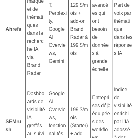
marque
T,
129 $/m
avancé
Part de
et de
Perplexi
ois +
es qui
voix par
thémati
ty,
add-on
ont
thémati
ques
Ahrefs
Google
Brand
besoin
que
dans la
AI
Radar à
de
dans les
recherc
Overvie
199 $/m
donnée
réponse
he IA
ws,
ois
s à
s IA
via
Gemini
grande
Brand
échelle
Radar
Indice
Dashbo
Google
Entrepri
de
ards de
AI
ses déjà
visibilité
visibilité
Overvie
199 $/m
équipée
enrichi
IA
ws,
ois
SEMru
s des
par l’IA,
greffés
fonction
(Starter)
sh
workflo
adossé
au suivi
nalités
+ add-
ws
à des