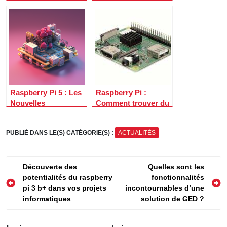
raspberry pi 3 b+
fonctionnalités du
dans vos projets
raspberry pi 5
informatiques
Raspberry Pi 5 : Les
Raspberry Pi :
Nouvelles
Comment trouver du
Caractéristiques et
stock bon marché en
Améliorations de la
2023?
PUBLIÉ DANS LE(S) CATÉGORIE(S) :
ACTUALITÉS
Dernière Version du
Mini-Ordinateur
Navigation
Découverte des
Quelles sont les
potentialités du raspberry
fonctionnalités
de
pi 3 b+ dans vos projets
incontournables d’une
l’article
informatiques
solution de GED ?