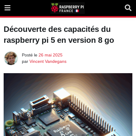
Skip
to
content
Découverte des capacités du
raspberry pi 5 en version 8 go
Posté le
26 mai 2025
par
Vincent Vandegans