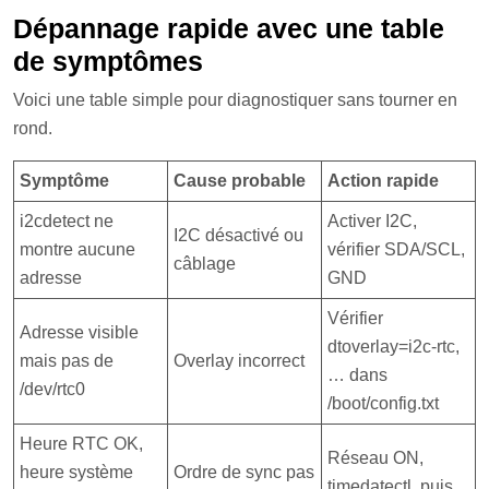
Dépannage rapide avec une table
de symptômes
Voici une table simple pour diagnostiquer sans tourner en
rond.
Symptôme
Cause probable
Action rapide
i2cdetect ne
Activer I2C,
I2C désactivé ou
montre aucune
vérifier SDA/SCL,
câblage
adresse
GND
Vérifier
Adresse visible
dtoverlay=i2c-rtc,
mais pas de
Overlay incorrect
… dans
/dev/rtc0
/boot/config.txt
Heure RTC OK,
Réseau ON,
heure système
Ordre de sync pas
timedatectl, puis