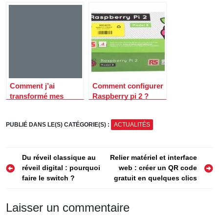
Compute Module 3
Raspberry Pi : guide
complet et étape par
étape
Comment j’ai
Comment configurer
transformé mes
Raspberry pi 2 ?
idées en prototypes
fonctionnels en un
PUBLIÉ DANS LE(S) CATÉGORIE(S) :
ACTUALITÉS
temps record grâce à
arduino
Navigation
Du réveil classique au
Relier matériel et interface
réveil digital : pourquoi
web : créer un QR code
de
faire le switch ?
gratuit en quelques clics
l’article
Laisser un commentaire