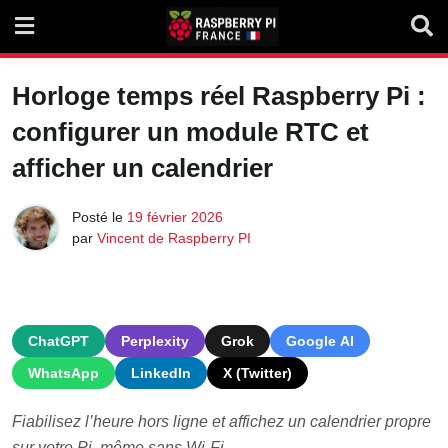
Skip
to
content
Horloge temps réel Raspberry Pi :
configurer un module RTC et
afficher un calendrier
Posté le
19 février 2026
par
Vincent de Raspberry PI
ChatGPT
Perplexity
Grok
Google AI
WhatsApp
LinkedIn
X (Twitter)
Fiabilisez l’heure hors ligne et affichez un calendrier propre
sur votre Pi, même sans Wi-Fi.