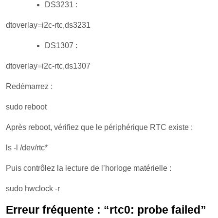
DS3231 :
dtoverlay=i2c-rtc,ds3231
DS1307 :
dtoverlay=i2c-rtc,ds1307
Redémarrez :
sudo reboot
Après reboot, vérifiez que le périphérique RTC existe :
ls -l /dev/rtc*
Puis contrôlez la lecture de l’horloge matérielle :
sudo hwclock -r
Erreur fréquente : “rtc0: probe failed”