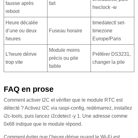
fausse après
fait
hwclock -w
reboot
Heure décalée
timedatectl set-
d’une ou deux
Fuseau horaire
timezone
heures
Europe/Paris
Module moins
L’heure dérive
Préférer DS3231,
précis ou pile
trop vite
changer la pile
faible
FAQ en prose
Comment activer I2C et vérifier que le module RTC est
détecté ? Activez I2C via raspi-config, redémarrez, installez
i2c-tools, puis lancez i2cdetect -y 1. Une adresse comme
0x68 indique que le module répond.
Comment éviter que l’heure dérive quand le Wi-Fi est