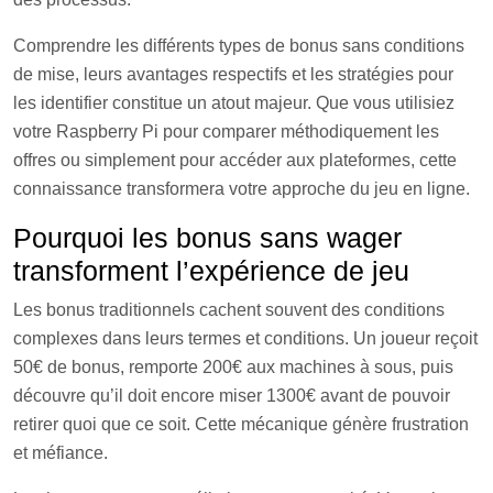
Comprendre les différents types de bonus sans conditions
de mise, leurs avantages respectifs et les stratégies pour
les identifier constitue un atout majeur. Que vous utilisiez
votre Raspberry Pi pour comparer méthodiquement les
offres ou simplement pour accéder aux plateformes, cette
connaissance transformera votre approche du jeu en ligne.
Pourquoi les bonus sans wager
transforment l’expérience de jeu
Les bonus traditionnels cachent souvent des conditions
complexes dans leurs termes et conditions. Un joueur reçoit
50€ de bonus, remporte 200€ aux machines à sous, puis
découvre qu’il doit encore miser 1300€ avant de pouvoir
retirer quoi que ce soit. Cette mécanique génère frustration
et méfiance.