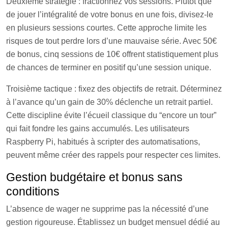
Deuxième stratégie : fractionnez vos sessions. Plutôt que
de jouer l’intégralité de votre bonus en une fois, divisez-le
en plusieurs sessions courtes. Cette approche limite les
risques de tout perdre lors d’une mauvaise série. Avec 50€
de bonus, cinq sessions de 10€ offrent statistiquement plus
de chances de terminer en positif qu’une session unique.
Troisième tactique : fixez des objectifs de retrait. Déterminez
à l’avance qu’un gain de 30% déclenche un retrait partiel.
Cette discipline évite l’écueil classique du “encore un tour”
qui fait fondre les gains accumulés. Les utilisateurs
Raspberry Pi, habitués à scripter des automatisations,
peuvent même créer des rappels pour respecter ces limites.
Gestion budgétaire et bonus sans
conditions
L’absence de wager ne supprime pas la nécessité d’une
gestion rigoureuse. Établissez un budget mensuel dédié au