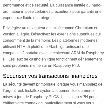
performance et de sécurité. La puissance limitée du nano-
ordinateur impose certaines précautions pour garantir une
expérience fluide et protégée.
Privilégiez un navigateur optimisé comme Chromium en
version allégée. Désactivez les extensions superflues qui
consomment de la mémoire. Les plateformes modernes
utilisent HTML5 plutôt que Flash, garantissant une
compatibilité parfaite avec l’architecture ARM du Raspberry
Pi. Les jeux de casino en ligne fonctionnent généralement
sans problème, même sur un Raspberry Pi 3.
Sécuriser vos transactions financières
La sécurité devient primordiale lorsque vous manipulez de
l’argent réel. Installez systématiquement les dernières
mises à jour de Raspberry Pi OS. Utilisez un VPN pour
chiffrer votre connexion, particulièrement si vous vous