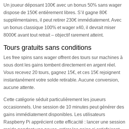
Un joueur déposant 100€ avec un bonus 50% sans wager
dispose de 150€ entièrement libres. S’il gagne 80€
supplémentaires, il peut retirer 230€ immédiatement. Avec
un bonus classique 100% et wager x40, il devrait miser
8000€ avant tout retrait – objectif rarement atteint.
Tours gratuits sans conditions
Les free spins sans wager offrent des tours sur machines à
sous dont les gains tombent directement en argent réel.
Vous recevez 20 tours, gagnez 15€, et ces 15€ rejoignent
instantanément votre solde retirable. Aucune conversion,
aucune attente.
Cette catégorie séduit particulièrement les joueurs
occasionnels. Une session de 10 minutes peut générer des
gains immédiatement disponibles. Les utilisateurs
Raspberry Pi apprécient cette efficacité : lancer une session