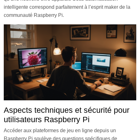
intelligente correspond parfaitement à l’esprit maker de la
communauté Raspberry Pi.
Aspects techniques et sécurité pour
utilisateurs Raspberry Pi
Accéder aux plateformes de jeu en ligne depuis un
Raspberry Pi soulève des questions spécifiques de