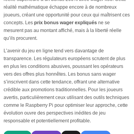
réalité mathématique échappe encore à de nombreux
joueurs, créant une opportunité pour ceux qui maîtrisent ces
concepts. Les
prix bonus wager expliqués
ne se
mesurent pas au montant affiché, mais à la liberté réelle
qu’ils procurent.
L’avenir du jeu en ligne tend vers davantage de
transparence. Les régulateurs européens scrutent de plus
en plus les conditions abusives, poussant les opérateurs
vers des offres plus honnêtes. Les bonus sans wager
s’inscrivent dans cette tendance, offrant une alternative
crédible aux promotions traditionnelles. Pour les joueurs
avertis, particulièrement ceux utilisant des outils techniques
comme le Raspberry Pi pour optimiser leur approche, cette
évolution ouvre des perspectives inédites de jeu
responsable et potentiellement profitable.