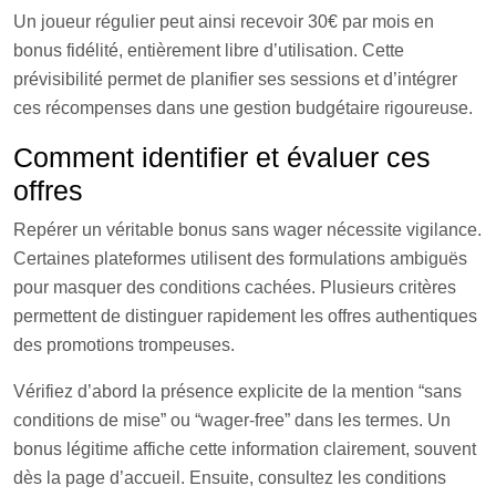
Un joueur régulier peut ainsi recevoir 30€ par mois en
bonus fidélité, entièrement libre d’utilisation. Cette
prévisibilité permet de planifier ses sessions et d’intégrer
ces récompenses dans une gestion budgétaire rigoureuse.
Comment identifier et évaluer ces
offres
Repérer un véritable bonus sans wager nécessite vigilance.
Certaines plateformes utilisent des formulations ambiguës
pour masquer des conditions cachées. Plusieurs critères
permettent de distinguer rapidement les offres authentiques
des promotions trompeuses.
Vérifiez d’abord la présence explicite de la mention “sans
conditions de mise” ou “wager-free” dans les termes. Un
bonus légitime affiche cette information clairement, souvent
dès la page d’accueil. Ensuite, consultez les conditions