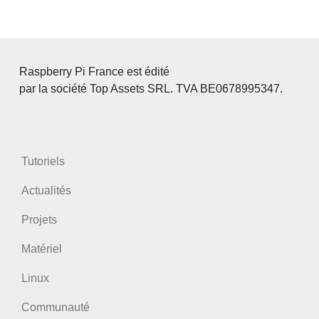
Raspberry Pi France est édité
par la société Top Assets SRL. TVA BE0678995347.
Tutoriels
Actualités
Projets
Matériel
Linux
Communauté