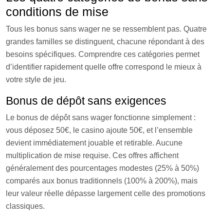
conditions de mise
Tous les bonus sans wager ne se ressemblent pas. Quatre
grandes familles se distinguent, chacune répondant à des
besoins spécifiques. Comprendre ces catégories permet
d’identifier rapidement quelle offre correspond le mieux à
votre style de jeu.
Bonus de dépôt sans exigences
Le bonus de dépôt sans wager fonctionne simplement :
vous déposez 50€, le casino ajoute 50€, et l’ensemble
devient immédiatement jouable et retirable. Aucune
multiplication de mise requise. Ces offres affichent
généralement des pourcentages modestes (25% à 50%)
comparés aux bonus traditionnels (100% à 200%), mais
leur valeur réelle dépasse largement celle des promotions
classiques.