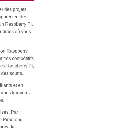
er des projets
s appréciée des
un Raspberry Pi,
endroits où vous
tion Raspberry
t très compétitifs
les Raspberry Pi,
 des souris.
lants et en
. Vous trouverez
es.
isés. Par
e Pimoroni,
près de