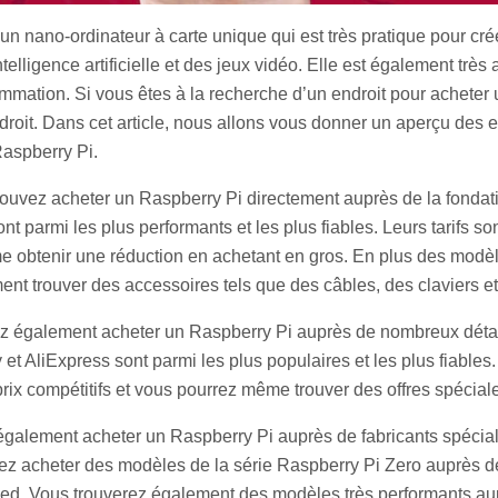
un nano-ordinateur à carte unique qui est très pratique pour cré
ntelligence artificielle et des jeux vidéo. Elle est également trè
mmation. Si vous êtes à la recherche d’un endroit pour acheter 
roit. Dans cet article, nous allons vous donner un aperçu des 
aspberry Pi.
pouvez acheter un Raspberry Pi directement auprès de la fonda
t parmi les plus performants et les plus fiables. Leurs tarifs son
 obtenir une réduction en achetant en gros. En plus des modè
t trouver des accessoires tels que des câbles, des claviers et
z également acheter un Raspberry Pi auprès de nombreux détail
et AliExpress sont parmi les plus populaires et les plus fiables
ix compétitifs et vous pourrez même trouver des offres spécial
également acheter un Raspberry Pi auprès de fabricants spécial
z acheter des modèles de la série Raspberry Pi Zero auprès d
hed. Vous trouverez également des modèles très performants au