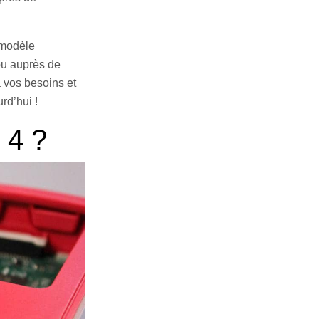
 modèle
 ou auprès de
à vos besoins et
rd’hui !
 4 ?