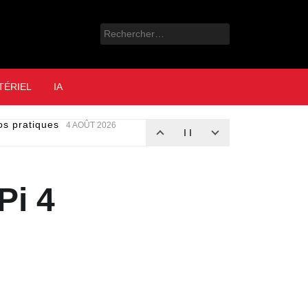
Rechercher :
e
TÉRIEL
IA
nos pratiques
4 AOÛT 2026
Pi 4