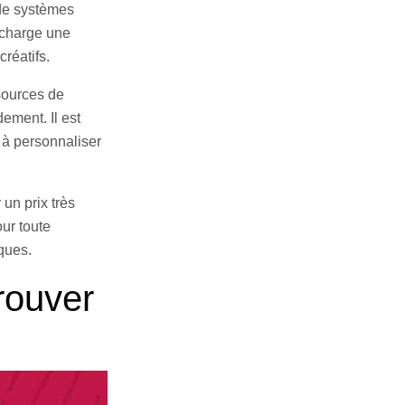
 de systèmes
 charge une
créatifs.
ssources de
ement. Il est
 à personnaliser
un prix très
our toute
ques.
trouver