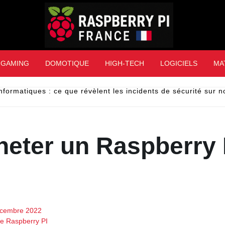
Raspberry Pi Franc
GAMING
DOMOTIQUE
HIGH-TECH
LOGICIELS
MA
nformatiques : ce que révèlent les incidents de sécurité sur 
eter un Raspberry 
écembre 2022
de Raspberry PI