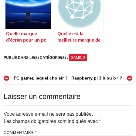
Quelle marque
Quelle est la
d’écran pour un pc
meilleure marque de
gamer ?
pc gamer
PUBLIÉ DANS LE(S) CATÉGORIE(S) :
GAMING
Navigation
PC gamer, lequel choisir ?
Raspberry pi 3 b ou b+ ?
de
Laisser un commentaire
l’article
Votre adresse e-mail ne sera pas publiée.
Les champs obligatoires sont indiqués avec
*
COMMENTAIRE
*