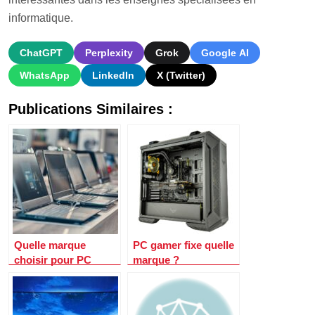
informatique.
ChatGPT
Perplexity
Grok
Google AI
WhatsApp
LinkedIn
X (Twitter)
Publications Similaires :
Quelle marque
PC gamer fixe quelle
choisir pour PC
marque ?
portable gamer ?