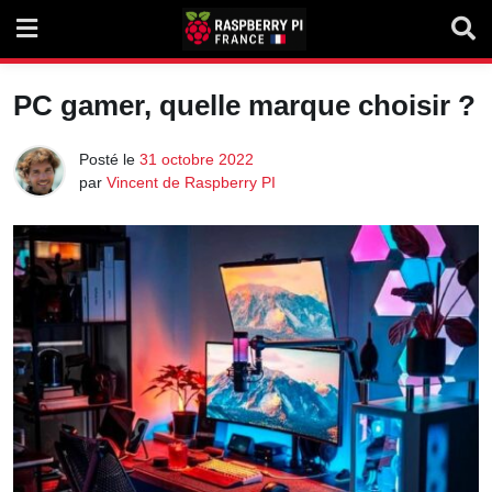
Skip
to
content
PC gamer, quelle marque choisir ?
Posté le
31 octobre 2022
par
Vincent de Raspberry PI