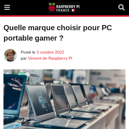
Skip
to
content
Quelle marque choisir pour PC
portable gamer ?
Posté le
3 octobre 2022
par
Vincent de Raspberry PI