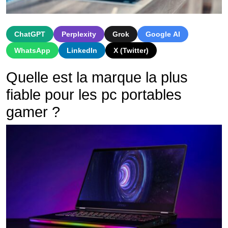
ChatGPT
Perplexity
Grok
Google AI
WhatsApp
LinkedIn
X (Twitter)
Qu
elle
est
la
mar
que
la
plus
f
iable
pour
les
pc
port
ables
gamer
?