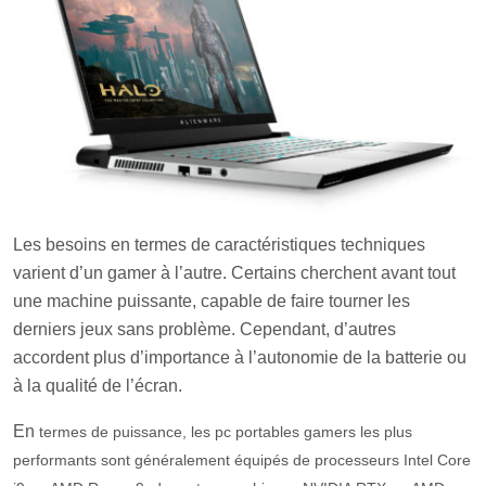
Les bes
oins en termes de caractéristiques techniques
varient d’un gamer à l’autre. Certains cherchent avant tout
une machine puissante, capable de faire tourner les
derniers jeux sans problème. Cependant, d’autres
accordent plus d’importance à l’autonomie de la batterie ou
à la qualité de l’écran.
En
term
es
de
pu
issance
,
les
pc
port
ables
gamers
les
plus
perform
ants
s
ont
g
én
é
ral
ement
é
qu
ip
és
de
pro
ces
se
urs
Intel
Core