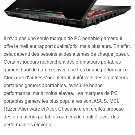
Il
n
‘
y
a
pas
une
se
ule
mar
que
de
PC
portable
gamer
qui
off
re
le
me
ille
ur
rapport
qual
ité
/
pri
x
,
m
ais
plus
ie
urs
.
En
eff
et
,
c
ela
dé
pend
des
bes
o
ins
et
des
attent
es
de
cha
que
j
ou
eur
.
Cert
ains
j
ou
e
urs
rec
her
che
nt
des
ord
inate
urs
port
ables
gamers
ha
ut
de
gam
me
,
a
vec
une
tr
è
s
bon
ne
performance
.
Alors
que
d
‘
aut
res
s
‘
orient
er
ont
pl
ut
ô
t
vers
des
ord
inate
urs
port
ables
gamers
ab
ord
ables
,
a
vec
une
bon
ne
performance
, m
ais
mo
ins
é
lev
ée
.
Les
mar
ques
de
PC
port
ables
gamers
les
plus
popul
aires
s
ont
ASUS
,
MSI
,
Razer
,
Alien
ware
et
Acer
.
Ch
ac
une
d
‘
ent
re
ell
es
propose
des
ord
inate
urs
port
ables
gamers
de
qual
ité
,
a
vec
des
performances
é
lev
é
es
.