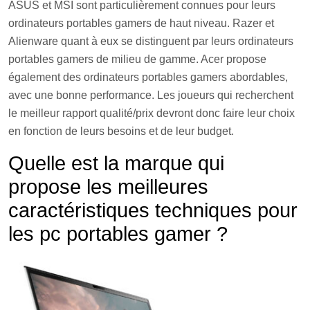
ASUS
et
MSI
s
ont
partic
uli
ère
ment
conn
ues
pour
le
urs
ord
inate
urs
port
ables
gamers
de
ha
ut
n
ive
au.
Razer
et
Alien
ware quant à eux
se
distingu
ent
par
le
urs
ord
inate
urs
port
ables
gamers
de
mil
ieu
de
gam
me
.
Acer
propose
également
des
ordinate
urs
port
ables
gamers
ab
ord
ables
,
a
vec
une
bon
ne
performance
.
Les
j
ou
e
urs
qui
rec
her
che
nt
le
me
ille
ur
rapport
qual
ité
/
pri
x
dev
ront
don
c
faire
le
ur
cho
ix
en
f
on
ction
de
le
urs
bes
o
ins
et
de
le
ur
budget
.
Qu
elle
est
la
mar
que
qui
propose
les
me
ille
ures
car
act
é
rist
iques
techniques
pour
les
pc
port
ables
gamer ?