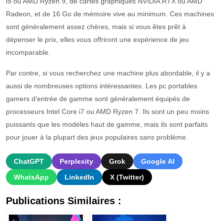
i
9 o
u
AMD
Ryzen
9,
de
cart
es
graph
iques
NVIDIA
RTX o
u
AMD
Radeon
,
et
de
16
Go
de
m
é
mo
ire
v
ive
au
minimum
.
Ces
machines
s
ont
g
én
é
ral
ement
as
se
z
ch
è
res
,
m
ais
si
v
ous
ê
tes
pr
ê
t
à
dé
p
enser
le
pri
x
,
ell
es
v
ous
off
rir
ont
une
exp
é
ri
ence
de
je
u
incom
parable
.
Par contre, si v
ous
rec
her
che
z
une
machine
plus
ab
ordable
,
il
y
a
a
uss
i
de
n
omb
re
uses
options
int
é
ress
antes
.
Les
pc
port
ables
gamers
d
‘
ent
r
ée
de
gam
me
s
ont
g
én
é
ral
ement
é
qu
ip
és
de
pro
ces
se
urs
Intel
Core
i
7 o
u
AMD
Ryzen
7
.
I
ls
s
ont
un
pe
u
mo
ins
pu
iss
ants
que
les
mod
è
les
ha
ut
de
gam
me
,
m
ais
il
s
s
ont
par
fa
its
pour
j
ou
er
à
la
pl
up
art
des
je
ux
popul
aires
sans
prob
l
è
me
.
ChatGPT
Perplexity
Grok
Google AI
WhatsApp
LinkedIn
X (Twitter)
Publications Similaires :