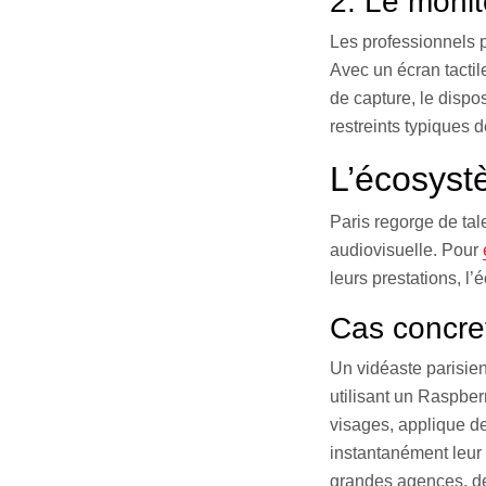
2. Le monit
Les professionnels p
Avec un écran tactil
de capture, le dispo
restreints typiques 
L’écosyst
Paris regorge de tal
audiovisuelle. Pour
leurs prestations, l
Cas concret
Un vidéaste parisie
utilisant un Raspber
visages, applique de
instantanément leur 
grandes agences, de