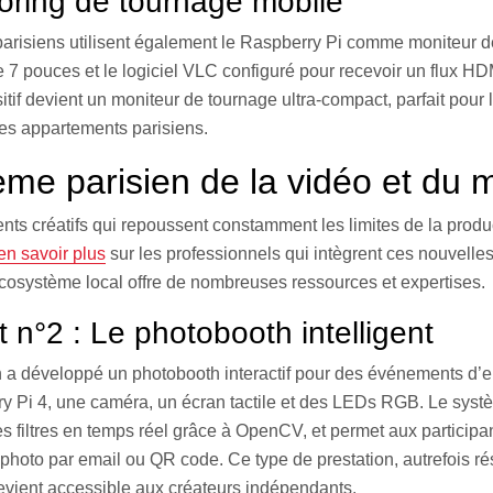
oring de tournage mobile
arisiens utilisent également le Raspberry Pi comme moniteur de
e 7 pouces et le logiciel VLC configuré pour recevoir un flux H
sitif devient un moniteur de tournage ultra-compact, parfait pour
des appartements parisiens.
ème parisien de la vidéo et du 
ents créatifs qui repoussent constamment les limites de la produ
en savoir plus
sur les professionnels qui intègrent ces nouvelle
’écosystème local offre de nombreuses ressources et expertises.
 n°2 : Le photobooth intelligent
n a développé un photobooth interactif pour des événements d’e
ry Pi 4, une caméra, un écran tactile et des LEDs RGB. Le syst
s filtres en temps réel grâce à OpenCV, et permet aux participa
photo par email ou QR code. Ce type de prestation, autrefois r
vient accessible aux créateurs indépendants.