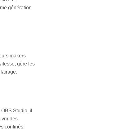
ême génération
ieurs makers
vitesse, gère les
lairage.
 OBS Studio, il
uvrir des
es confinés