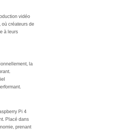
roduction vidéo
, où créateurs de
e à leurs
ionnellement, la
rant.
iel
erformant.
aspberry Pi 4
nt. Placé dans
tonomie, prenant