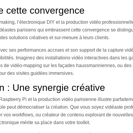
de cette convergence
e making, l’électronique DIY et la production vidéo professionnell
idéastes parisiens qui embrassent cette convergence se distingu
des solutions créatives et sur-mesure à leurs clients.
avec ses performances accrues et son support de la capture vid
bilités. Imaginez des installations vidéo interactives dans les g
s de vidéo-mapping sur les façades haussmanniennes, ou des d
our des visites guidées immersives.
n : Une synergie créative
Raspberry Pi et la production vidéo parisienne illustre parfait
ble peut démocratiser la création. Que vous soyez vidéaste pro
r vos workflows, ou créateur de contenu explorant de nouvelles 
ectronique mérite sa place dans votre toolkit.