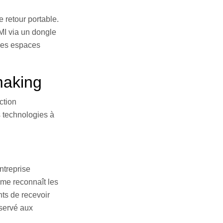
 retour portable.
DMI via un dongle
 les espaces
making
ction
s technologies à
ntreprise
ème reconnaît les
nts de recevoir
éservé aux