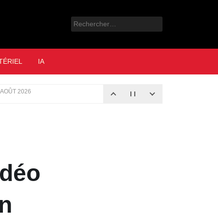
Rechercher :
e
TÉRIEL
IA
 AOÛT 2026
idéo
on