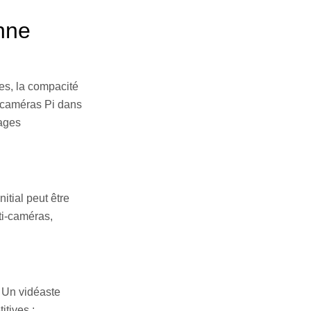
nne
es, la compacité
s caméras Pi dans
mages
itial peut être
ti-caméras,
. Un vidéaste
itives :