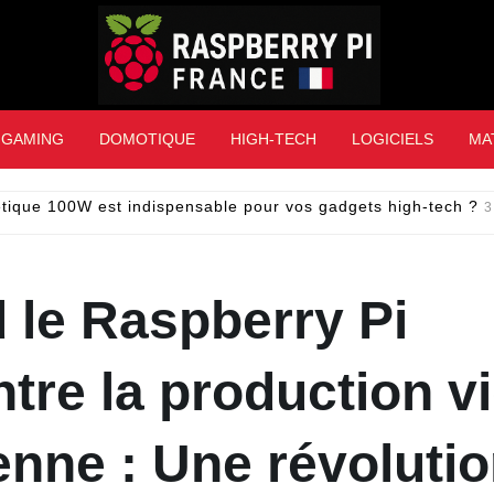
Raspberry Pi Franc
GAMING
DOMOTIQUE
HIGH-TECH
LOGICIELS
MA
tique 100W est indispensable pour vos gadgets high-tech ?
3
 le Raspberry Pi
tre la production v
enne : Une révoluti