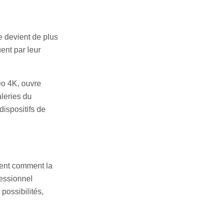
e devient de plus
ent par leur
éo 4K, ouvre
aleries du
ispositifs de
ement comment la
fessionnel
possibilités,