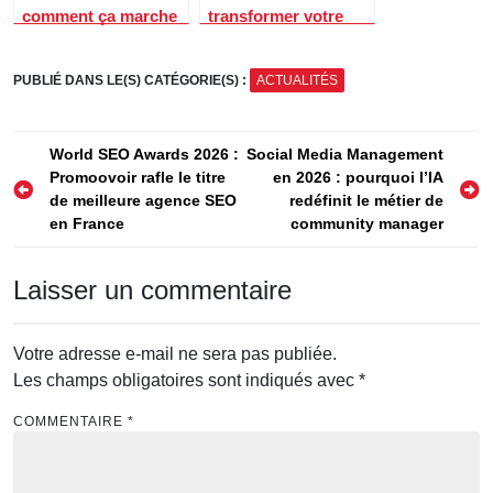
comment ça marche
transformer votre
et pourquoi ça
Raspberry Pi en
devient de plus en
Android TV : guide
PUBLIÉ DANS LE(S) CATÉGORIE(S) :
ACTUALITÉS
plus populaire
complet
Navigation
World SEO Awards 2026 :
Social Media Management
Promoovoir rafle le titre
en 2026 : pourquoi l’IA
de
de meilleure agence SEO
redéfinit le métier de
l’article
en France
community manager
Laisser un commentaire
Votre adresse e-mail ne sera pas publiée.
Les champs obligatoires sont indiqués avec
*
COMMENTAIRE
*