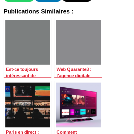
Publications Similaires :
Est-ce toujours
Web Quarante3 :
intéressant de
l’agence digitale
travailler avec une
innovante qui
agence web avec
propulse les
l’essor de l’IA en
entreprises de Haute-
2026 ?
Loire
Paris en direct :
Comment