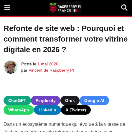
Skip
to
content
Refonte de site web : Pourquoi et
comment transformer votre vitrine
digitale en 2026 ?
Posté le
1 mai 2026
par
Vincent de Raspberry PI
ChatGPT
Perplexity
Grok
Google AI
WhatsApp
LinkedIn
X (Twitter)
Dans un écosystème numérique qui évolue à la vitesse de
l’éclair, posséder un site internet est une chose, mais