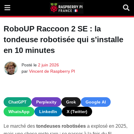
Skip
to
content
RoboUP Raccoon 2 SE : la
tondeuse robotisée qui s’installe
en 10 minutes
Posté le
2 juin 2026
par
Vincent de Raspberry PI
ChatGPT
Perplexity
Grok
Google AI
WhatsApp
LinkedIn
X (Twitter)
Le marché des
tondeuses robotisées
a explosé en 2025,
mais une chose reste rare : se passer à la fois du fil