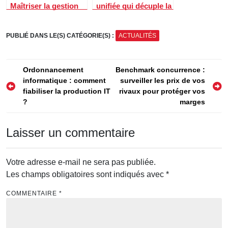
Maîtriser la gestion
unifiée qui décuple la
de l’éclairage en
productivité
fonction de la
PUBLIÉ DANS LE(S) CATÉGORIE(S) :
ACTUALITÉS
luminosité avec la
domotique
Navigation
Ordonnancement
Benchmark concurrence :
informatique : comment
surveiller les prix de vos
de
fiabiliser la production IT
rivaux pour protéger vos
l’article
?
marges
Laisser un commentaire
Votre adresse e-mail ne sera pas publiée.
Les champs obligatoires sont indiqués avec
*
COMMENTAIRE
*