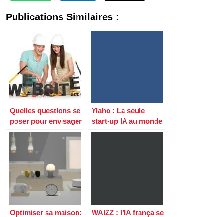
Publications Similaires :
Quelles questions se
Yiaho : La seule
poser pour envisager
start-up IA au monde
une refonte : les
qui est rentable… en
étapes dans la mise
étant gratuite !
en œuvre
Optimiser sa maison:
WAIZZ : l’IA française