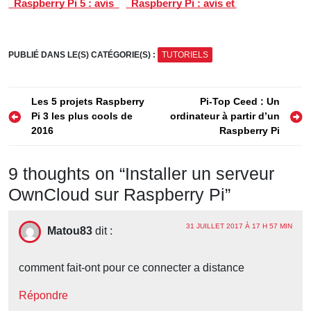
Raspberry Pi 5 : avis
Raspberry Pi : avis et
et guide pour créer
guide pour surveiller
un serveur maison
Docker et votre mini-
serveur
PUBLIÉ DANS LE(S) CATÉGORIE(S) :
TUTORIELS
Navigation
Les 5 projets Raspberry
Pi-Top Ceed : Un
Pi 3 les plus cools de
ordinateur à partir d’un
de
2016
Raspberry Pi
l’article
9 thoughts on “
Installer un serveur
OwnCloud sur Raspberry Pi
”
31 JUILLET 2017 À 17 H 57 MIN
Matou83
dit :
comment fait-ont pour ce connecter a distance
Répondre