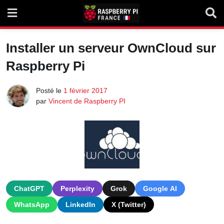
Skip
to
content
Installer un serveur OwnCloud sur
Raspberry Pi
Posté le
1 février 2017
par
Vincent de Raspberry PI
ChatGPT
Perplexity
Grok
Google AI
WhatsApp
LinkedIn
X (Twitter)