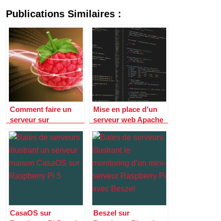
Publications Similaires :
Comment faire un
Mise en place d’un
serveur sur
serveur web Apache
Raspberry PI ?
sur Raspberry Pi
CasaOS sur
Beszel sur