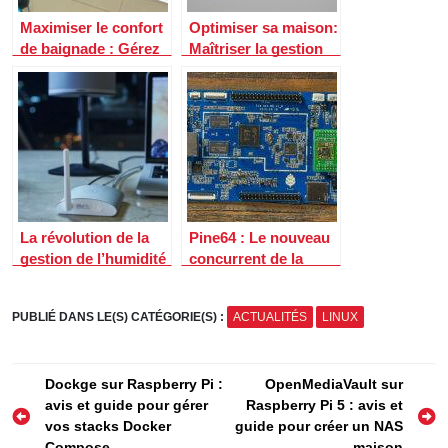
Maximiser le confort
Optimiser sa maison:
de baignade : Gérez
Maîtriser la gestion
la température de
de l’éclairage en
votre piscine avec la
fonction de la
domotique
luminosité avec la
domotique
La révolution de la
Pine64 : Le nouveau
gestion de l’humidité
concurrent de la
grâce à la domotique
Raspberry Pi ?
PUBLIÉ DANS LE(S) CATÉGORIE(S) :
ACTUALITÉS
LINUX
Navigation
Dockge sur Raspberry Pi :
OpenMediaVault sur
avis et guide pour gérer
Raspberry Pi 5 : avis et
de
vos stacks Docker
guide pour créer un NAS
Compose
maison