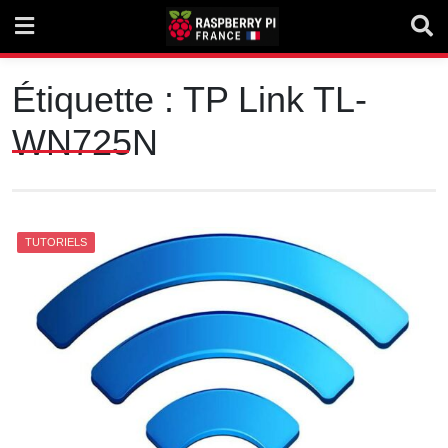
Skip
to
content
Étiquette :
TP Link TL-
WN725N
TUTORIELS