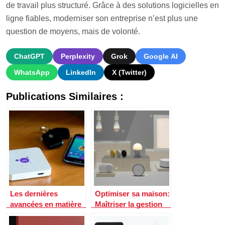
de travail plus structuré. Grâce à des solutions logicielles en
ligne fiables, moderniser son entreprise n’est plus une
question de moyens, mais de volonté.
ChatGPT
Perplexity
Grok
Google AI
WhatsApp
LinkedIn
X (Twitter)
Publications Similaires :
Les dernières
Optimiser sa maison:
avancées en matière
Maîtriser la gestion
de surveillance de la
de l’éclairage en