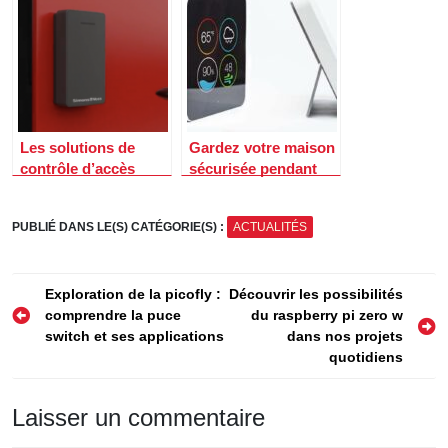
consommation de
fonction de la
gaz domotique
luminosité avec la
domotique
Les solutions de
Gardez votre maison
contrôle d’accès
sécurisée pendant
pour les entreprises
les vacances: Les
avantages de la
PUBLIÉ DANS LE(S) CATÉGORIE(S) :
ACTUALITÉS
domotique
Navigation
Exploration de la picofly :
Découvrir les possibilités
comprendre la puce
du raspberry pi zero w
de
switch et ses applications
dans nos projets
l’article
quotidiens
Laisser un commentaire