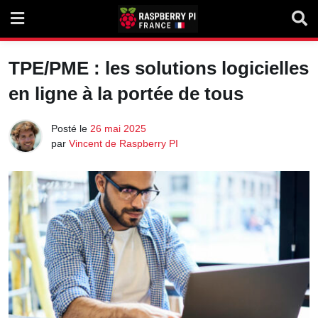
Skip
to
content
TPE/PME : les solutions logicielles
en ligne à la portée de tous
Posté le
26 mai 2025
par
Vincent de Raspberry PI