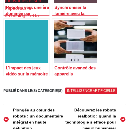
Robots : vers une ère
Synchroniser la
dominée par
lumière avec la
l’intelligence
musique : une
artificielle, au risque
introduction à
de reléguer l’humain
l’utilisation d’arduino
au second plan
pour créer des
ambiances
lumineuses
dynamiques
L’impact des jeux
Contrôle avancé des
vidéo sur la mémoire
appareils
et la concentration
multimédias via la
domotique : une
PUBLIÉ DANS LE(S) CATÉGORIE(S) :
INTELLIGENCE ARTIFICIELLE
révolution chez soi
Navigation
Plongée au cœur des
Découvrez les robots
robots : un documentaire
realbotix : quand la
de
intégral en haute
technologie s’efface pour
l’article
définition
mieux humaniser