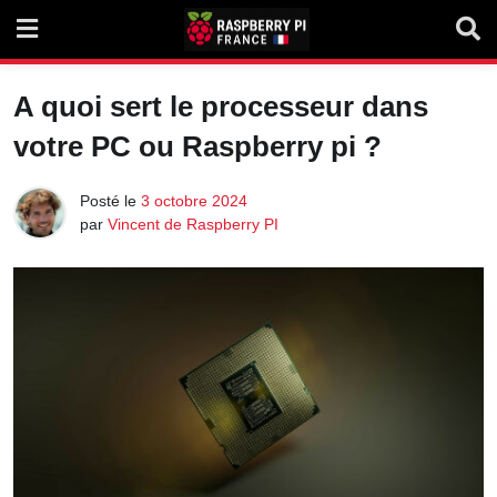
Skip
to
content
A quoi sert le processeur dans
votre PC ou Raspberry pi ?
Posté le
3 octobre 2024
par
Vincent de Raspberry PI