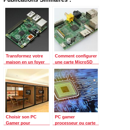
Transformez votre
Comment configurer
maison en un foyer
une carte MicroSD
intelligent avec le
avec votre Raspberry
Raspberry Pi
Pi
Choisir son PC
PC gamer
Gamer pour
processeur ou carte
Excellence dans Les
graphique ?