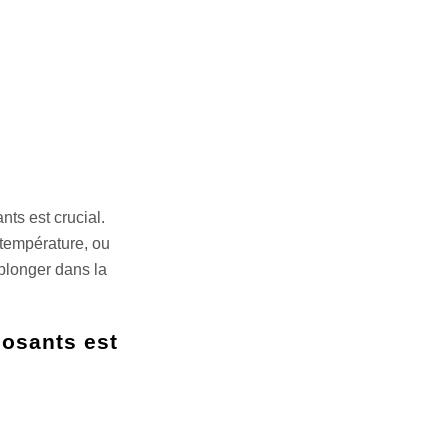
nts est crucial.
 température, ou
 plonger dans la
posants est