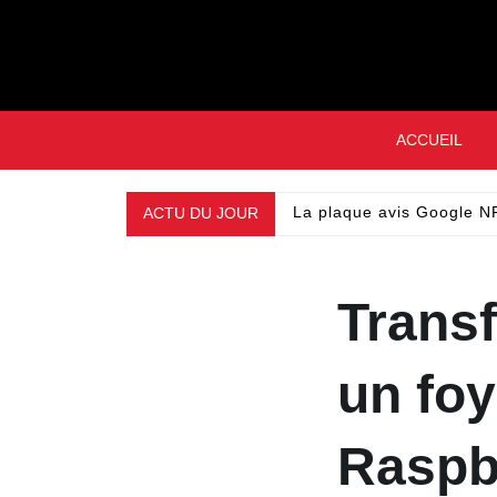
Skip
to
content
ACCUEIL
ACTU DU JOUR
La plaque avis Google NF
Trans
un foy
Raspb