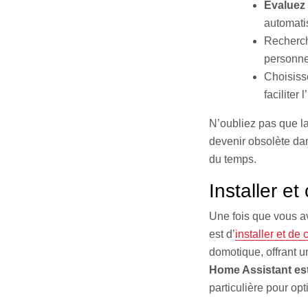
Évaluez
automatis
Recherche
personne
Choisiss
faciliter 
N’oubliez pas que l
devenir obsolète dan
du temps.
Installer e
Une fois que vous av
est d’
installer et de
domotique, offrant u
Home Assistant est
particulière pour op