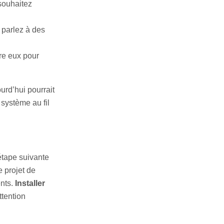
 souhaitez
 parlez à des
re eux pour
urd’hui pourrait
système au fil
étape suivante
e projet de
ents.
Installer
ttention