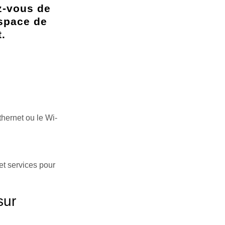
z-vous de
espace de
.
hernet ou le Wi-
et services pour
sur