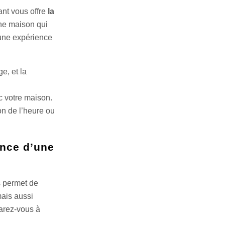
nt vous offre
la
ne maison qui
 une expérience
e, et la
c votre maison.
on de l’heure ou
ence d’une
s permet de
mais aussi
parez-vous à