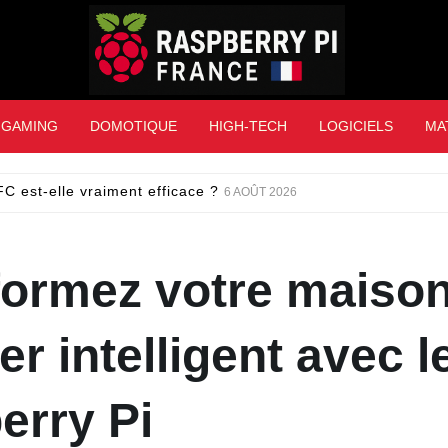
Raspberry Pi Franc
GAMING
DOMOTIQUE
HIGH-TECH
LOGICIELS
MA
C est-elle vraiment efficace ?
6 AOÛT 2026
formez votre maiso
er intelligent avec l
erry Pi