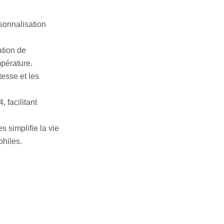
sonnalisation
ation de
mpérature.
esse et les
 facilitant
s simplifie la vie
philes.