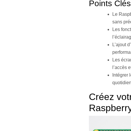
Points Clés
Le Raspb
sans préc
Les fonc
l’éclaira
L’ajout 
performa
Les écran
l’accès e
Intégrer 
quotidien
Créez vot
Raspberry