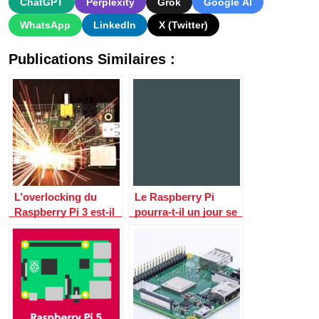
ChatGPT
Perplexity
Grok
Google AI
WhatsApp
LinkedIn
X (Twitter)
Publications Similaires :
L’overlocking du
Le Raspberry Pi
Raspberry Pi 3 est-il
pourra-t-il un jour se
vraiment nécessaire
mesurer au Mac mini
?
?