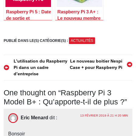
Raspberry Pi 5 : Date
Raspberry Pi 3 A+ :
de sortie et
Le nouveau membre
informations sur le
de la famille
prochain Raspberry
Raspberry Pi
Pi
PUBLIÉ DANS LE(S) CATÉGORIE(S) :
ACTUALITÉS
Navigation
L’utilisation du Raspberry
Le nouveau boitier Nespi
Pi dans un cadre
Case + pour Raspberry Pi
de
d’entreprise
l’article
One thought on “
Raspberry Pi 3
Model B+ : Qu’apporte-t-il de plus ?
”
13 FÉVRIER 2019 À 21 H 20 MIN
Eric Menard
dit :
Bonsoir