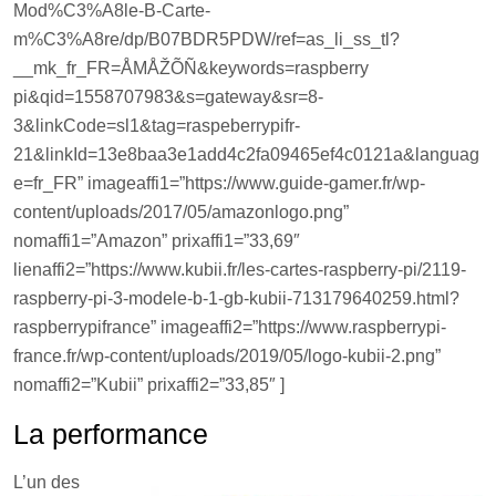
Mod%C3%A8le-B-Carte-
m%C3%A8re/dp/B07BDR5PDW/ref=as_li_ss_tl?
__mk_fr_FR=ÅMÅŽÕÑ&keywords=raspberry
pi&qid=1558707983&s=gateway&sr=8-
3&linkCode=sl1&tag=raspeberrypifr-
21&linkId=13e8baa3e1add4c2fa09465ef4c0121a&languag
e=fr_FR” imageaffi1=”https://www.guide-gamer.fr/wp-
content/uploads/2017/05/amazonlogo.png”
nomaffi1=”Amazon” prixaffi1=”33,69″
lienaffi2=”https://www.kubii.fr/les-cartes-raspberry-pi/2119-
raspberry-pi-3-modele-b-1-gb-kubii-713179640259.html?
raspberrypifrance” imageaffi2=”https://www.raspberrypi-
france.fr/wp-content/uploads/2019/05/logo-kubii-2.png”
nomaffi2=”Kubii” prixaffi2=”33,85″ ]
La performance
L’un des