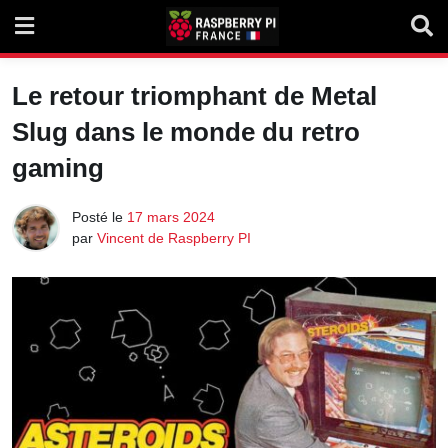
Skip
to
content
Le retour triomphant de Metal
Slug dans le monde du retro
gaming
Posté le
17 mars 2024
par
Vincent de Raspberry PI