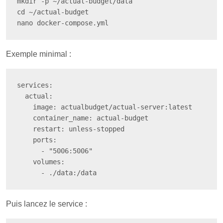
mkdir -p ~/actual-budget/data

cd ~/actual-budget

nano docker-compose.yml
Exemple minimal :
services:

  actual:

    image: actualbudget/actual-server:latest

    container_name: actual-budget

    restart: unless-stopped

    ports:

      - "5006:5006"

    volumes:

      - ./data:/data
Puis lancez le service :