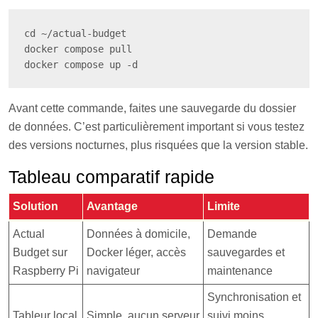
cd ~/actual-budget

docker compose pull

docker compose up -d
Avant cette commande, faites une sauvegarde du dossier
de données. C’est particulièrement important si vous testez
des versions nocturnes, plus risquées que la version stable.
Tableau comparatif rapide
Solution
Avantage
Limite
Actual
Données à domicile,
Demande
Budget sur
Docker léger, accès
sauvegardes et
Raspberry Pi
navigateur
maintenance
Synchronisation et
Tableur local
Simple, aucun serveur
suivi moins