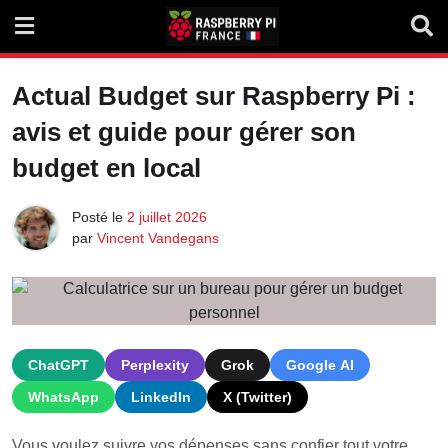
Skip
to
content
Actual Budget sur Raspberry Pi :
avis et guide pour gérer son
budget en local
Posté le
2 juillet 2026
par
Vincent Vandegans
ChatGPT
Perplexity
Grok
Google AI
WhatsApp
LinkedIn
X (Twitter)
Vous voulez suivre vos dépenses sans confier tout votre