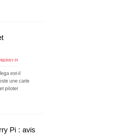
et
PBERRY PI
Mega est-il
este une carte
t piloter
y Pi : avis