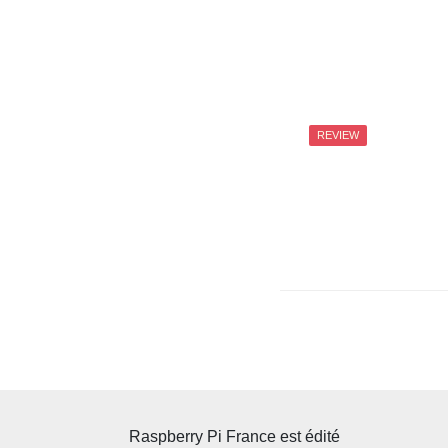
REVIEW
Paginatio
des
publicatio
Raspberry Pi France est édité