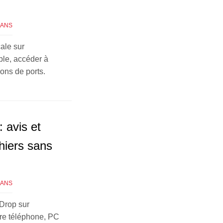
GANS
cale sur
le, accéder à
ions de ports.
 avis et
hiers sans
GANS
rDrop sur
tre téléphone, PC