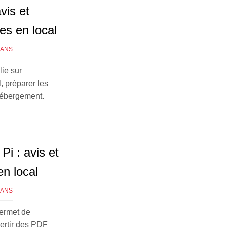
vis et
es en local
GANS
lie sur
, préparer les
-hébergement.
Pi : avis et
n local
GANS
permet de
ertir des PDF