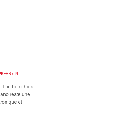
PBERRY PI
-il un bon choix
Nano reste une
tronique et