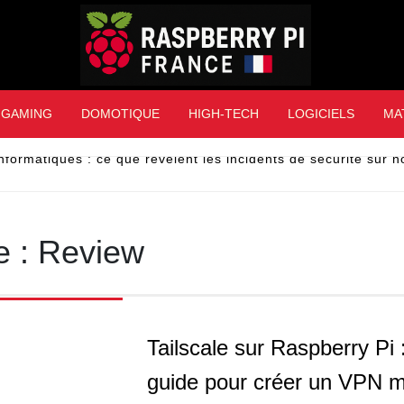
Raspberry Pi Franc
GAMING
DOMOTIQUE
HIGH-TECH
LOGICIELS
MA
nformatiques : ce que révèlent les incidents de sécurité sur 
e :
Review
Tailscale sur Raspberry Pi :
guide pour créer un VPN 