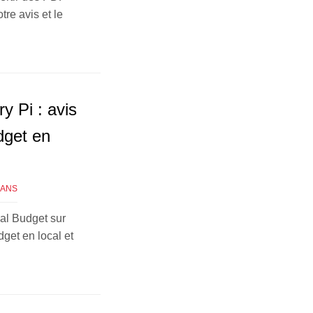
tre avis et le
y Pi : avis
dget en
GANS
ual Budget sur
get en local et