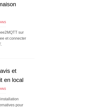
 maison
GANS
igbee2MQTT sur
bee et connecter
.
avis et
t en local
GANS
installation
ternatives pour