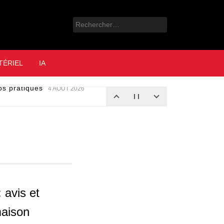
Rechercher :
e
TÉRIEL
IA
nos pratiques
4 AOÛT 2026
 avis et
maison