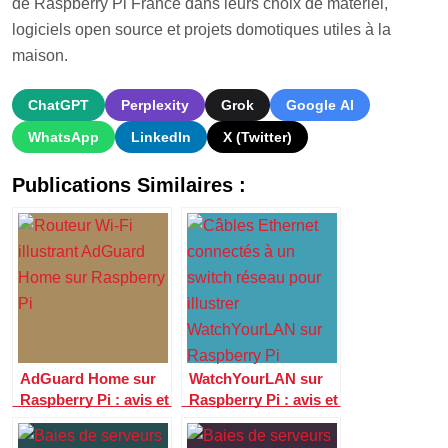
de Raspberry Pi France dans leurs choix de matériel,
logiciels open source et projets domotiques utiles à la
maison.
ChatGPT
Perplexity
Grok
Google AI
WhatsApp
LinkedIn
X (Twitter)
Publications Similaires :
AdGuard Home sur
WatchYourLAN sur
Raspberry Pi : avis et
Raspberry Pi : avis et
guide pour filtrer les
guide pour surveiller
pubs à la maison
les appareils de votre