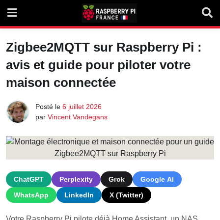
Skip
to
content
Zigbee2MQTT sur Raspberry Pi :
avis et guide pour piloter votre
maison connectée
Posté le
6 juillet 2026
par
Vincent Vandegans
ChatGPT
Perplexity
Grok
Google AI
WhatsApp
LinkedIn
X (Twitter)
Votre Raspberry Pi pilote déjà Home Assistant, un NAS