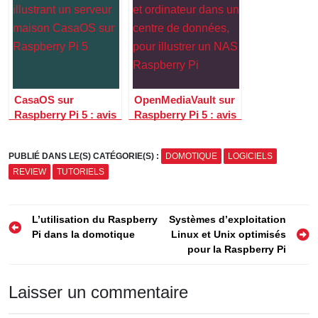
réseau
CasaOS sur
OpenMediaVault sur
Raspberry Pi 5 : avis
Raspberry Pi 5 : avis
et guide pour créer
et guide pour créer
un serveur maison
un NAS maison
PUBLIÉ DANS LE(S) CATÉGORIE(S) :
DOMOTIQUE
LOGICIELS
REVIEW
TUTORIELS
Navigation
L’utilisation du Raspberry
Systèmes d’exploitation
Pi dans la domotique
Linux et Unix optimisés
de
pour la Raspberry Pi
l’article
Laisser un commentaire