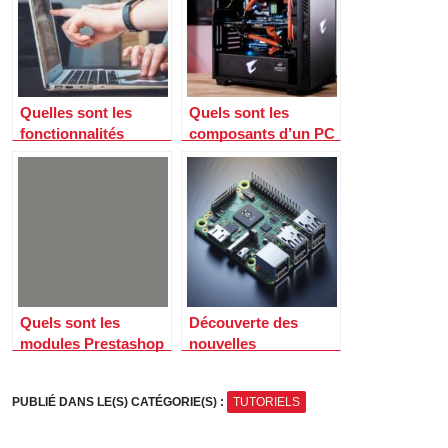
Quelles sont les
Quels sont les
fonctionnalités
composants d’un PC
incontournables
gamer ?
d’une solution de
GED ?
Quels sont les
Découverte des
modules Prestashop
nouvelles
indispensables ?
fonctionnalités du
raspberry pi 5
PUBLIÉ DANS LE(S) CATÉGORIE(S) :
TUTORIELS