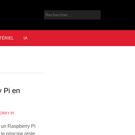
Rechercher :
e
TÉRIEL
IA
 Pi en
ERRY PI
r un Raspberry Pi
le principe reste