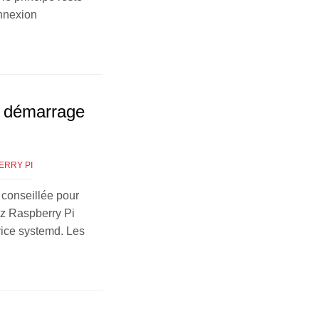
nnexion
u démarrage
ERRY PI
 conseillée pour
ez Raspberry Pi
vice systemd. Les