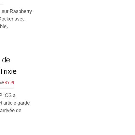
ia sur Raspberry
 Docker avec
ble.
 de
rixie
ERRY PI
 Pi OS a
 article garde
’arrivée de