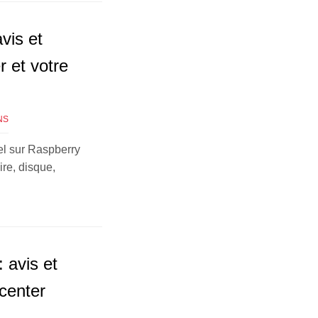
vis et
r et votre
NS
zel sur Raspberry
re, disque,
: avis et
center