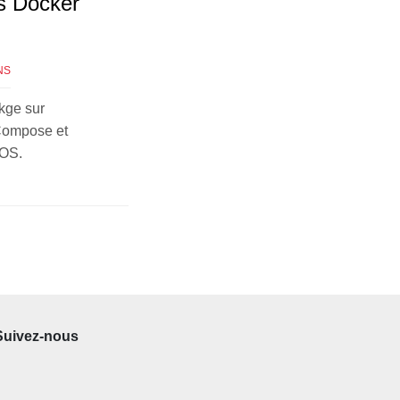
ks Docker
NS
ckge sur
 Compose et
aOS.
Suivez-nous