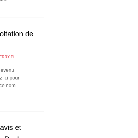
itation de
n
ERRY PI
 devenu
 ici pour
 ce nom
avis et