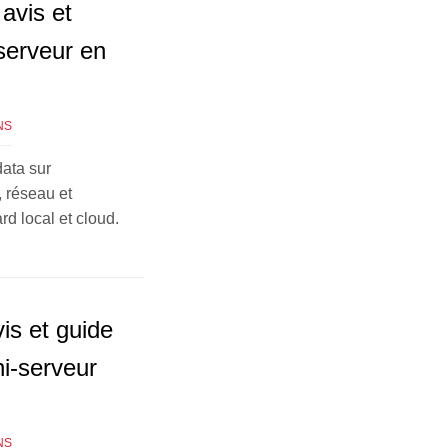
avis et
 serveur en
NS
data sur
 réseau et
rd local et cloud.
is et guide
i-serveur
NS