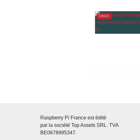
LINUX
Paginatio
des
publicatio
Raspberry Pi France est édité
par la société Top Assets SRL. TVA
BE0678995347.