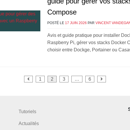
guide pour gérer vos stac
Compose
POSTÉ LE
17 JUIN 2026
PAR
VINCENT VANDEGA
Avis et guide pratique pour installer Do
Raspberry Pi, gérer vos stacks Docker
choisir entre Dockge, Portainer ou Cas
n
1
2
3
…
6
ns
Tutoriels
Actualités