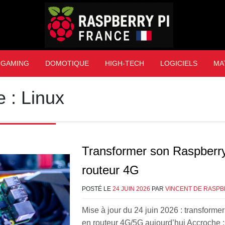
Raspberry Pi Franc
GAMING
DOMOTIQUE
HIGH-TECH
LOGICIELS
MA
e :
Linux
Transformer son Raspberry
routeur 4G
POSTÉ LE
24 JUIN 2026
PAR
VINCENT DE RASPB
Mise à jour du 24 juin 2026 : transforme
en routeur 4G/5G aujourd’hui Accroche : 