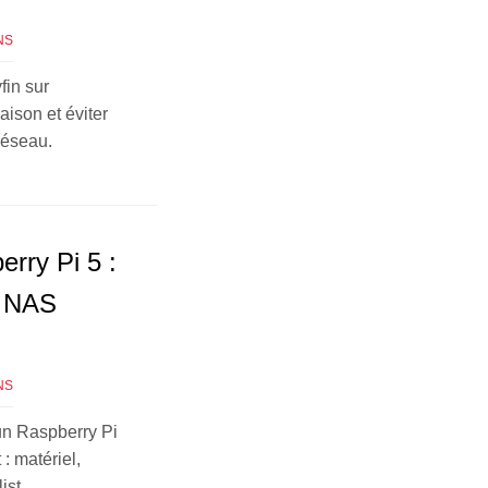
NS
fin sur
ison et éviter
réseau.
rry Pi 5 :
n NAS
NS
 un Raspberry Pi
 matériel,
ist.