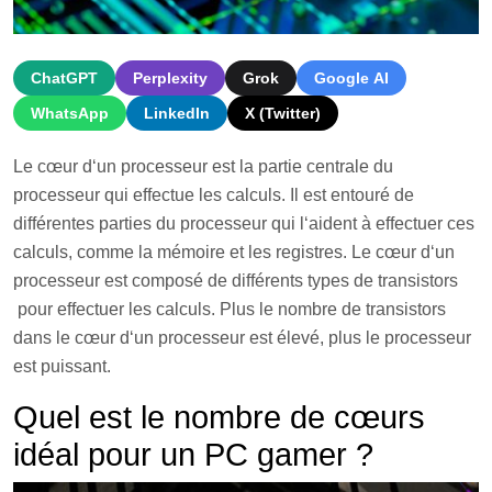
ChatGPT
Perplexity
Grok
Google AI
WhatsApp
LinkedIn
X (Twitter)
Le
c
œ
ur
d
‘
un
pro
ces
se
ur
est
la
part
ie
centr
ale
du
pro
ces
se
ur
qui
effect
ue
les
calcul
s
.
Il
est
ent
our
é
de
diff
é
rent
es
parties
du
pro
ces
se
ur
qui
l
‘
a
ident
à
effect
uer
c
es
calcul
s
,
comm
e
la
m
é
mo
ire
et
les
regist
res
.
Le
c
œ
ur
d
‘
un
pro
ces
se
ur
est
compos
é
de
diff
é
rent
s
types
de
trans
istors
pour
effect
uer
les
calcul
s
.
Plus
le
n
omb
re
de
trans
istors
d
ans
le
c
œ
ur
d
‘
un
pro
ces
se
ur
est
é
lev
é
,
plus
le
pro
ces
se
ur
est
pu
iss
ant
.
Quel est le nombre de cœurs
idéal pour un PC gamer ?