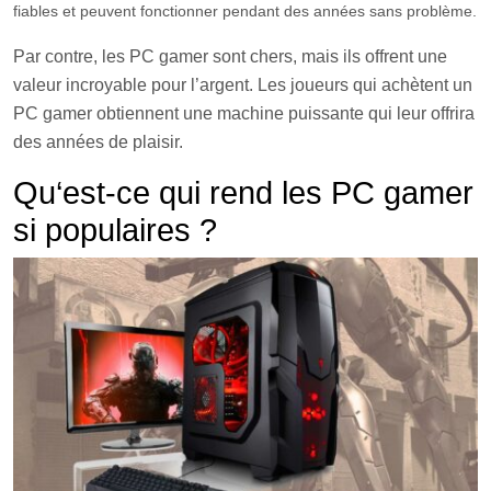
fi
ables
et
pe
u
vent
f
on
ction
ner
p
endant
des
ann
é
es
sans
prob
l
è
me
.
Par contre, les PC gamer s
ont chers, mais ils offrent une
valeur incroyable pour l’argent. Les joueurs qui achètent un
PC gamer obtiennent une machine puissante qui leur offrira
des années de plaisir.
Qu
‘est-ce qui rend les PC gamer
si populaires ?