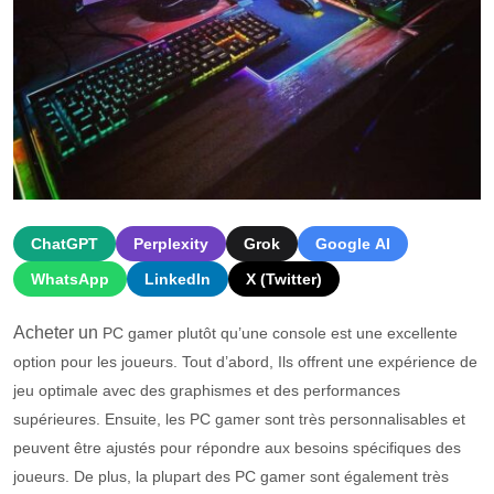
ChatGPT
Perplexity
Grok
Google AI
WhatsApp
LinkedIn
X (Twitter)
Acheter un
PC
gamer plutôt qu’une console
est
une
excellent
e
option
pour
les
j
ou
e
urs
.
Tout d’abord, Ils off
rent
une
exp
é
ri
ence
de
je
u
optim
ale
a
vec
des
graph
ism
es
et
des
performances
sup
é
rie
ures
.
Ensuite
,
les
PC
gamer
s
ont
tr
è
s
person
n
alis
ables
et
pe
u
vent
ê
tre
a
just
és
pour
ré
p
ond
re
aux
bes
o
ins
sp
é
c
if
iques
des
j
ou
e
urs
. De plus, l
a plupart des PC
gamer
s
ont
é
gal
ement
tr
è
s