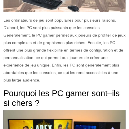
Les ordinateurs de jeu s
ont
popul
aires
pour
plus
ie
urs
ra
isons
.
D’abord,
les
PC
s
ont
plus
pu
iss
ants
que
les
consoles
.
Généralement, le PC gamer per
met
aux
j
ou
e
urs
de
prof
iter
de
je
ux
plus
complexes
et
de
graph
ism
es
plus
riches
.
En
su
ite
,
les
PC
off
rent
une
plus
grand
e
flex
ib
ilit
é
en
term
es
de
configuration
et
de
person
n
al
isation
,
ce
qui
per
met
aux
j
ou
e
urs
de
cr
é
er
une
exp
é
ri
ence
de
je
u
unique
.
En
fin
,
les
PC
s
ont
g
én
é
ral
ement
plus
ab
ord
ables
que
les
consoles
,
ce
qui
les
rend
accessible
s à
une
plus
large
audience
.
Pour
qu
oi
les
PC
gamer s
ont
–
ils
si
chers ?