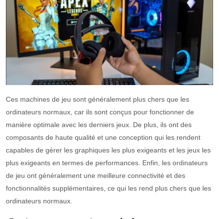
Ces machines de jeu s
ont
g
én
é
ral
ement
plus
c
hers
que
les
ord
inate
urs
norm
aux
, car
il
s
s
ont
con
ç
us
pour
f
on
ction
ner
de
man
i
ère
optim
ale
a
vec
les
d
ern
iers
je
ux
.
De plus, ils ont
des
compos
ants
de
ha
ute
qual
ité
et
une
conception
qui
les
rend
ent
cap
ables
de
g
é
rer
les
graph
iques
les
plus
ex
ige
ants
et
les
je
ux
les
plus
ex
ige
ants
en
term
es
de
performances
.
Enfin,
les
ord
inate
urs
de
je
u
ont
g
én
é
ral
ement
une
me
ille
ure
connect
iv
ité
et
des
f
on
ction
n
al
it
és
suppl
é
ment
aires
,
ce
qui
les
rend
plus
c
hers
que
les
ord
inate
urs
norm
aux
.