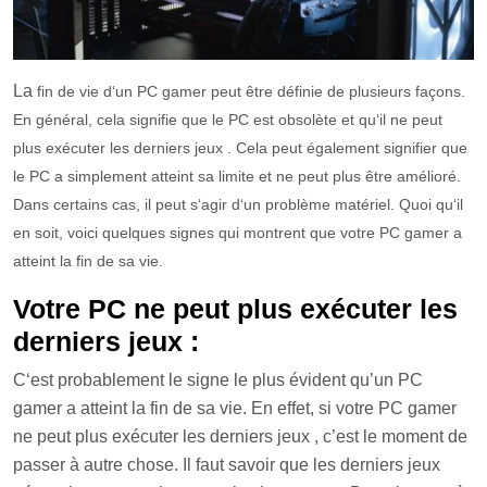
La
fin
de
v
ie
d
‘
un
PC
gamer
pe
ut
ê
tre
dé
fin
ie
de
plus
ie
urs
fa
ç
ons
.
En
g
én
é
ral
,
c
ela
sign
if
ie
que
le
PC
est
obs
ol
è
te
et
qu
‘
il
ne
pe
ut
plus
ex
é
cut
er
les
d
ern
iers
je
ux
.
C
ela
pe
ut
é
gal
ement
sign
ifier
que
le
PC
a
simple
ment
at
te
int
sa
lim
ite
et
ne
pe
ut
plus
ê
tre
am
é
l
ior
é
.
D
ans
cert
ains
cas
,
il
pe
ut
s
‘
ag
ir
d
‘
un
prob
l
è
me
mat
é
riel
.
Qu
oi
qu
‘
il
en
so
it
,
voic
i
quelques sign
es
qui
mont
rent
que
vot
re
PC
gamer
a
at
te
int
la
fin
de
sa
v
ie
.
Votre PC ne peut plus exécuter les
derniers jeux :
C
‘est probablement le signe le plus évident qu’un PC
gamer a atteint la fin de sa vie. En effet, si votre PC gamer
ne peut plus exécuter les derniers jeux , c’est le moment de
passer à autre chose. Il faut savoir que les derniers jeux