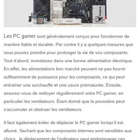
Les PC gamer
s
ont
g
én
é
ral
ement
con
ç
us
pour
f
on
ction
ner
de
man
i
ère
f
iable
et
durable
. Par contre il
y
a
qu
el
ques
mes
ures
que
v
ous
p
ou
vez
pre
nd
re
pour
prolong
er
la
v
ie
de
v
os
compos
ants
.
T
out
d
‘
ab
ord
,
invest
isse
z
d
ans
une
bon
ne
al
iment
ation
é
lect
rique
.
En effet, les
al
iment
ations
bon
march
é
pe
u
vent
ne
pas
four
nir
suff
is
am
ment
de
pu
issance
pour
les
compos
ants
,
ce
qui
pe
ut
ent
ra
î
ner
une
sur
ch
au
ffe
et
une
us
ure
pr
é
m
atur
ée
.
Ensuite,
assure
z
–
vous
de
net
t
oyer
ré
g
uli
ère
ment
vot
re
PC gamer,
en
partic
ul
ier
les
vent
il
ateurs
.
Étant donné que la
p
ous
si
ère
pe
ut
s
‘
acc
um
uler
et
obst
ru
er
les
vent
il
ateurs
.
Il faut également éviter de
dé
pl
acer
le PC gamer l
ors
qu
‘
il
est
all
um
é
.
Sachant que les
compos
ants
intern
es
s
ont
sens
ibles
aux
ch
oc
s
,
le
dé
pl
acement
de
l
‘
ordinate
ur
pe
ut
end
omm
ager
c
es