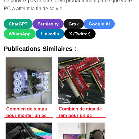
ne pouvez pas le faire, c’est probablement parce que votre
PC a atteint la fin de sa vie.
ChatGPT
Perplexity
Grok
Google AI
WhatsApp
LinkedIn
X (Twitter)
Publications Similaires :
Combien de temps
Combien de giga de
pour monter un pc
ram pour un pc
gamer ?
gamer ?