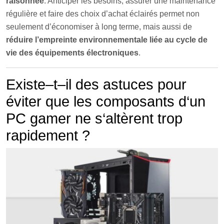
raisonnée
. Anticiper les besoins, assurer une maintenance
régulière et faire des choix d’achat éclairés permet non
seulement d’économiser à long terme, mais aussi de
réduire l’empreinte environnementale liée au cycle de
vie des équipements électroniques
.
Ex
iste
–
t
–
il
des
ast
uces
pour
é
v
iter
que
les
compos
ants
d
‘
un
PC
gamer
ne
s
‘
alt
è
rent
trop
rapid
ement
?