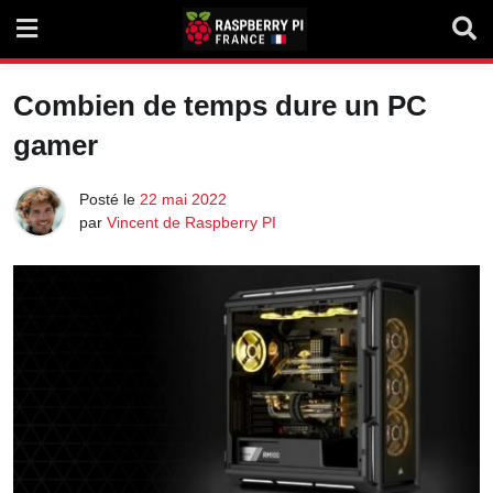
Skip
to
content
Combien de temps dure un PC
gamer
Posté le
22 mai 2022
par
Vincent de Raspberry PI