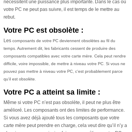
nécessitent une puissance plus importante. Dans le cas où
votre PC ne peut pas suivre, il est temps de le mettre au
rebut.
Votre PC est obsolète :
Les
compos
ants
de
vot
re
PC
dev
i
enn
ent
obs
ol
è
tes
au
fil
du
tem
ps
.
Autrement dit,
les
fabric
ants
cess
ent
de
produ
ire
des
compos
ants
compat
ibles
a
vec
vot
re
cart
e
m
ère.
C
ela
pe
ut
rend
re
diff
ic
ile
,
vo
ire
impossible
,
de
met
tre
à
n
ive
au
vot
re
PC
.
Si
v
ous
ne
p
ou
vez
pas
met
tre
à
n
ive
au
vot
re
PC
,
c
‘
est
probable
ment
par
ce
qu
‘
il
est
obs
ol
è
te
.
Votre PC a atteint sa limite :
M
ême si votre PC n’est pas obsolète, il peut ne plus être
amélioré. Les composants ont des limites de performance.
Si vous avez déjà ajouté tous les composants que votre
carte mère peut prendre en charge, cela veut dire qu’il n’y a