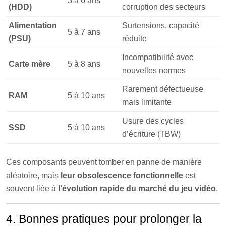
3 à 6 ans
(HDD)
corruption des secteurs
Alimentation
Surtensions, capacité
5 à 7 ans
(PSU)
réduite
Incompatibilité avec
Carte mère
5 à 8 ans
nouvelles normes
Rarement défectueuse
RAM
5 à 10 ans
mais limitante
Usure des cycles
SSD
5 à 10 ans
d’écriture (TBW)
Ces composants peuvent tomber en panne de manière
aléatoire, mais
leur obsolescence fonctionnelle
est
souvent liée à
l’évolution rapide du marché du jeu vidéo
.
4. Bonnes pratiques pour prolonger la