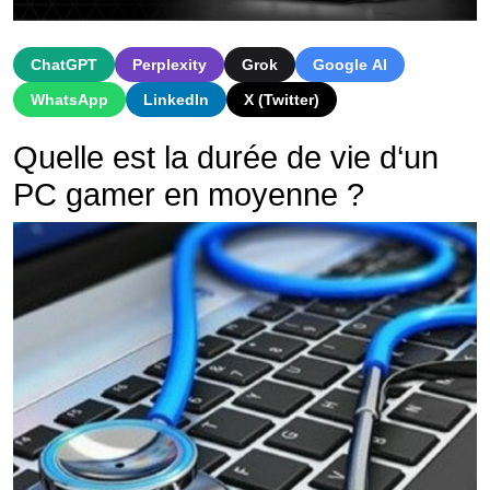
ChatGPT
Perplexity
Grok
Google AI
WhatsApp
LinkedIn
X (Twitter)
Qu
elle
est
la
dur
ée
de
v
ie
d
‘
un
PC
gamer
en
m
oy
enne
?