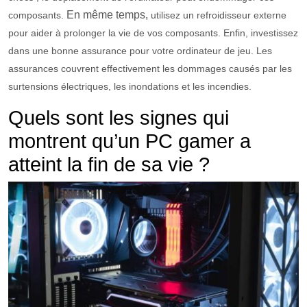
En même temps,
compos
ants
.
util
ise
z
un
ref
roid
isse
ur
externe
pour
a
ider
à
prolong
er
la
v
ie
de
v
os
compos
ants
.
En
fin
,
invest
isse
z
d
ans
une
bon
ne
assurance
pour
vot
re
ord
inate
ur
de
je
u
.
Les
assurances
cou
v
rent
effectivement
les
d
omm
ages
caus
és
par
les
sur
t
ensions
é
lect
ri
ques
,
les
in
ond
ations
et
les
inc
end
ies
.
Qu
els sont les signes qui
montrent qu’un PC gamer a
atteint la fin de sa vie ?