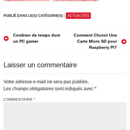
d’exploitation (OS)
Pi : guide complet
pour Raspberry Pi
pour les débutants
PUBLIÉ DANS LE(S) CATÉGORIE(S) :
ACTUALITÉS
Navigation
Combien de temps dure
Comment Choisir Une
un PC gamer
Carte Micro SD pour
de
Raspberry Pi?
l’article
Laisser un commentaire
Votre adresse e-mail ne sera pas publiée.
Les champs obligatoires sont indiqués avec
*
COMMENTAIRE
*