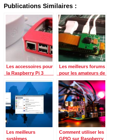
Publications Similaires :
Les accessoires pour
Les meilleurs forums
la Raspberry Pi 3
pour les amateurs de
Raspberry Pi
Les meilleurs
Comment utiliser les
systèmes
GPIO sur Raspberry