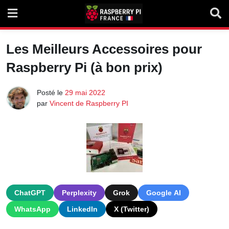
Skip
to
content
Les Meilleurs Accessoires pour
Raspberry Pi (à bon prix)
Posté le
29 mai 2022
par
Vincent de Raspberry PI
ChatGPT
Perplexity
Grok
Google AI
WhatsApp
LinkedIn
X (Twitter)