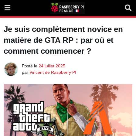
Skip
to
content
Je suis complètement novice en
matière de GTA RP : par où et
comment commencer ?
Posté le
24 juillet 2025
par
Vincent de Raspberry PI