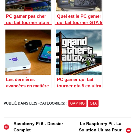
PC gamer pas cher
Quel est le PC gamer
qui fait tourner gta 5
qui fait tourner GTA 5
rp ?
RP ?
Les dernières
PC gamer qui fait
avancées en matière
tourner gta 5 en ultra
de surveillance de la
?
consommation de
PUBLIÉ DANS LE(S) CATÉGORIE(S) :
GAMING
GTA
gaz domotique
Navigation
Raspberry Pi 6 : Dossier
Le Raspberry Pi : La
Complet
Solution Ultime Pour
de