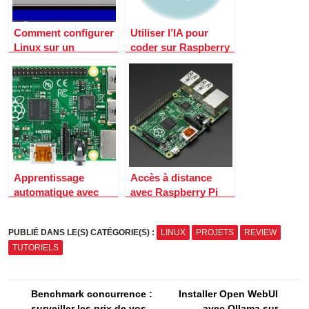
Comment configurer
Utiliser l’IA pour
Linux sur un
coder sur Raspberry
Raspberry Pi
Pi : les meilleurs
prompts à connaître
Apprentissage
Accès à distance
automatique avec
avec Raspberry Pi
Raspberry Pi
PUBLIÉ DANS LE(S) CATÉGORIE(S) :
LINUX
PROJETS
REVIEW
TUTORIELS
Navigation
Benchmark concurrence :
Installer Open WebUI
surveiller les prix de vos
avec Ollama sur