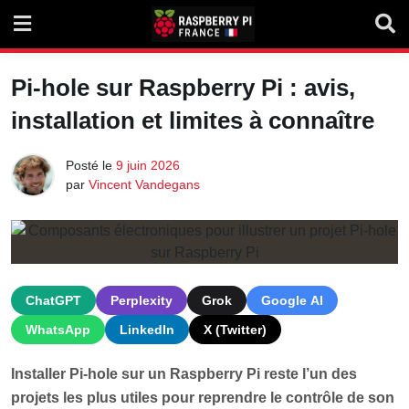
Skip
to
content
Pi-hole sur Raspberry Pi : avis,
installation et limites à connaître
Posté le
9 juin 2026
par
Vincent Vandegans
ChatGPT
Perplexity
Grok
Google AI
WhatsApp
LinkedIn
X (Twitter)
Installer Pi-hole sur un Raspberry Pi reste l’un des
projets les plus utiles pour reprendre le contrôle de son