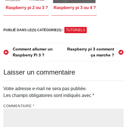
Raspberry pi 2 ou 3 ?
Raspberry pi 3 ou 4 ?
PUBLIÉ DANS LE(S) CATÉGORIE(S) :
TUTORIELS
Navigation
Comment allumer un
Raspberry pi 3 comment
Raspberry Pi 3 ?
ça marche ?
de
l’article
Laisser un commentaire
Votre adresse e-mail ne sera pas publiée.
Les champs obligatoires sont indiqués avec
*
COMMENTAIRE
*