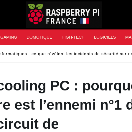
Raspberry Pi Franc
GAMING
DOMOTIQUE
HIGH-TECH
LOGICIELS
MA
nformatiques : ce que révèlent les incidents de sécurité sur 
ooling PC : pourquo
re est l’ennemi n°1 
circuit de