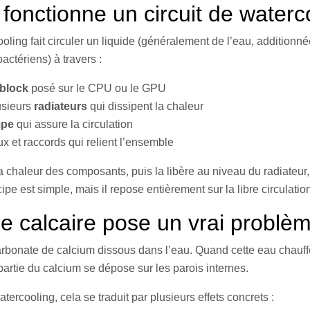
onctionne un circuit de waterc
ooling fait circuler un liquide (généralement de l’eau, additionn
bactériens) à travers :
block
posé sur le CPU ou le GPU
usieurs
radiateurs
qui dissipent la chaleur
pe
qui assure la circulation
x et raccords qui relient l’ensemble
a chaleur des composants, puis la libère au niveau du radiateur, 
cipe est simple, mais il repose entièrement sur la libre circulation
le calcaire pose un vrai problè
arbonate de calcium dissous dans l’eau. Quand cette eau chauffe
artie du calcium se dépose sur les parois internes.
tercooling, cela se traduit par plusieurs effets concrets :