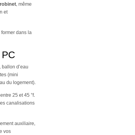
 robinet
, même
n et
 former dans la
u PC
, ballon d’eau
tes (mini
eau du logement).
entre 25 et 45 °f.
les canalisations
ement auxiliaire,
de vos