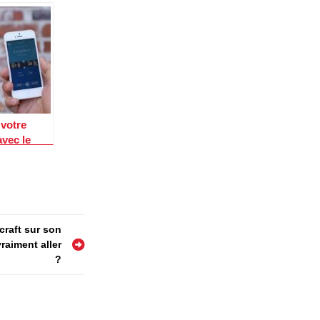
votre
vec le
ion d’eau
craft sur son
raiment aller
?