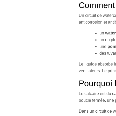
Comment f
Un circuit de waterc
anticorrosion et anti
un
water
un ou pl
une
pom
des tuyau
Le liquide absorbe l
ventilateurs. Le prin
Pourquoi 
Le calcaire est du c
boucle fermée, une p
Dans un circuit de wa