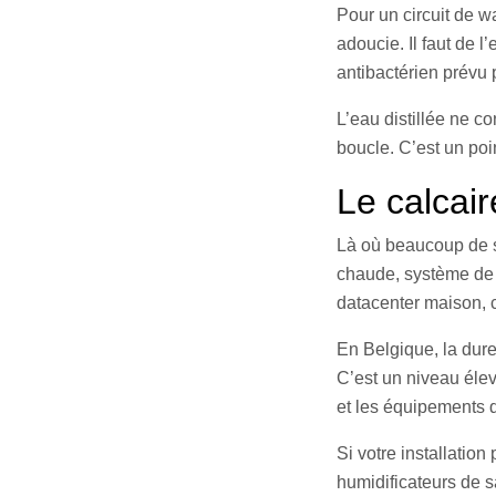
Pour un circuit de wa
adoucie. Il faut de l
antibactérien prévu 
L’eau distillée ne c
boucle. C’est un poi
Le calcair
Là où beaucoup de se
chaude, système de r
datacenter maison, c
En Belgique, la duret
C’est un niveau élev
et les équipements 
Si votre installatio
humidificateurs de sa