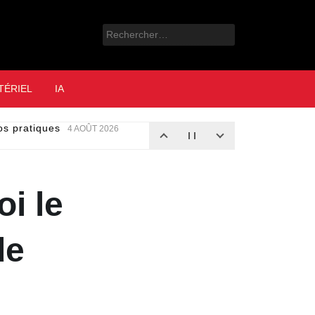
Rechercher :
e
TÉRIEL
IA
nos pratiques
4 AOÛT 2026
i le
de