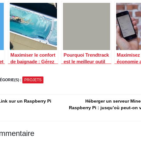
Maximiser le confort
Pourquoi Trendtrack
Maximisez 
et
de baignade : Gérez
est le meilleur outil
économie a
la température de
Adspy en 2026 ?
suivi de la
votre piscine avec la
consommat
ÉGORIE(S) :
PROJETS
domotique
domotique
n
Link sur un Raspberry Pi
Héberger un serveur Mine
Raspberry Pi : jusqu’où peut-on v
ommentaire