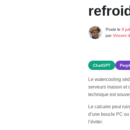
refro
Posté le
9 jui
par
Vincent 
ChatGPT
Perpl
Le watercooling sédu
serveurs maison et 
technique est souvent
Le calcaire peut rui
d’une boucle PC ou 
l’éviter.