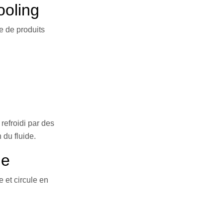
ooling
ée de produits
refroidi par des
 du fluide.
me
 et circule en