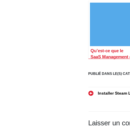
Qu’est-ce que le
SaaS Management 
pourquoi est-il
devenu
PUBLIÉ DANS LE(S) CAT
indispensable pour
les entreprises ?
Navigatio
Installer Steam 
de
l’article
Laisser un c