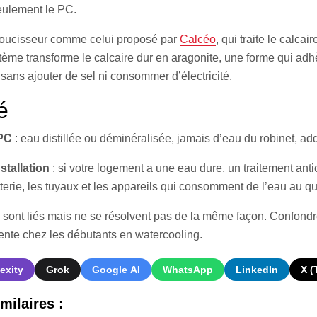
eulement le PC.
adoucisseur comme celui proposé par
Calcéo
, qui traite le calcai
tème transforme le calcaire dur en aragonite, une forme qui ad
sans ajouter de sel ni consommer d’électricité.
é
 PC
: eau distillée ou déminéralisée, jamais d’eau du robinet, add
nstallation
: si votre logement a une eau dure, un traitement antic
tterie, les tuyaux et les appareils qui consomment de l’eau au qu
sont liés mais ne se résolvent pas de la même façon. Confondr
quente chez les débutants en watercooling.
exity
Grok
Google AI
WhatsApp
LinkedIn
X (
milaires :