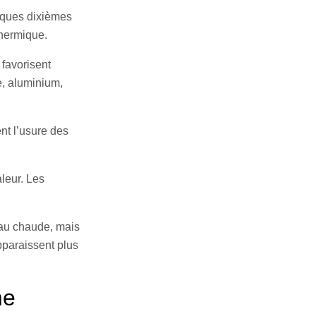
lques dixièmes
thermique.
 favorisent
e, aluminium,
nt l’usure des
leur. Les
eau chaude, mais
pparaissent plus
me