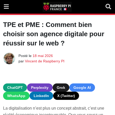
Skip
to
content
TPE et PME : Comment bien
choisir son agence digitale pour
réussir sur le web ?
Posté le
18 mai 2026
par
Vincent de Raspberry PI
ChatGPT
Perplexity
Grok
Google AI
WhatsApp
LinkedIn
X (Twitter)
La digitalisation n’est plus un concept abstrait, c’est une
réalité économique incontournable. Que vous soyez un