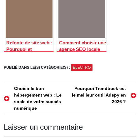
entreprises de Haute-
Loire
Refonte de site web :
Comment choisir une
Pourquoi et
agence SEO locale
comment
performante en 2026
transformer votre
: critères essentiels
PUBLIÉ DANS LE(S) CATÉGORIE(S) :
ELECTRO
vitrine digitale en
pour les entreprises
2026 ?
normandes
Navigation
Choisir le bon
Pourquoi Trendtrack est
hébergement web : Le
le meilleur outil Adspy en
de
socle de votre succès
2026 ?
l’article
numérique
Laisser un commentaire