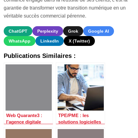
garantie de transformer votre transition numérique en un
véritable succès commercial pérenne.
ChatGPT
Perplexity
Grok
Google AI
WhatsApp
LinkedIn
X (Twitter)
Publications Similaires :
Web Quarante3 :
TPE/PME : les
l’agence digitale
solutions logicielles
innovante qui
en ligne à la portée
propulse les
de tous