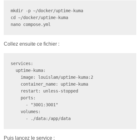
mkdir -p ~/docker/uptime-kuma

cd ~/docker/uptime-kuma

nano compose.yml
Collez ensuite ce fichier :
services:

  uptime-kuma:

    image: louislam/uptime-kuma:2

    container_name: uptime-kuma

    restart: unless-stopped

    ports:

      - "3001:3001"

    volumes:

      - ./data:/app/data
Puis lancez le service :