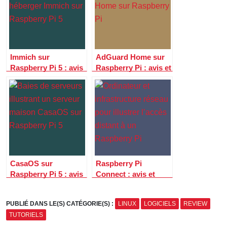
Immich sur
AdGuard Home sur
Raspberry Pi 5 : avis
Raspberry Pi : avis et
et guide pour
guide pour filtrer les
remplacer Google
pubs à la maison
Photos à la maison
CasaOS sur
Raspberry Pi
Raspberry Pi 5 : avis
Connect : avis et
et guide pour créer
guide pour accéder à
un serveur maison
votre Pi à distance
PUBLIÉ DANS LE(S) CATÉGORIE(S) :
LINUX
LOGICIELS
REVIEW
TUTORIELS