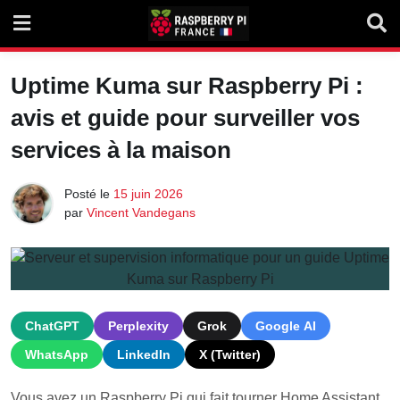
Skip
to
content
Uptime Kuma sur Raspberry Pi :
avis et guide pour surveiller vos
services à la maison
Posté le
15 juin 2026
par
Vincent Vandegans
ChatGPT
Perplexity
Grok
Google AI
WhatsApp
LinkedIn
X (Twitter)
Vous avez un Raspberry Pi qui fait tourner Home Assistant,